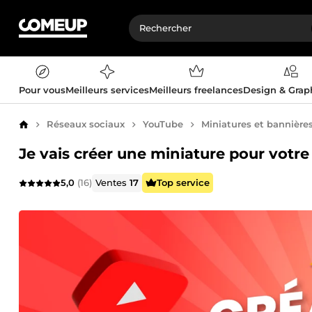
Pour vous
Meilleurs services
Meilleurs freelances
Design & Gra
Réseaux sociaux
YouTube
Miniatures et bannière
Accueil
Je vais créer une miniature pour votr
5,0
(16)
Ventes
17
Top service