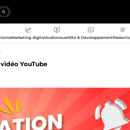
phisme
Marketing digital
Audiovisuel
Site & Développement
Rédacti
s
e vidéo YouTube