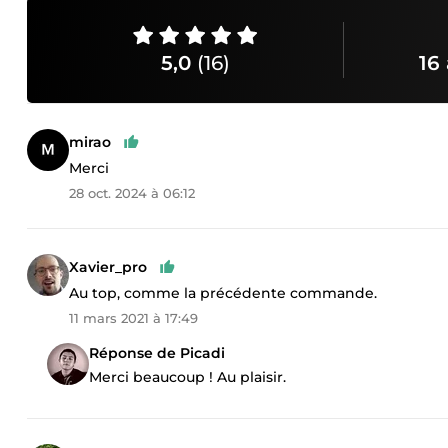
5,0
(16)
16 
mirao
Merci
28 oct. 2024 à 06:12
Xavier_pro
Au top, comme la précédente commande.
11 mars 2021 à 17:49
Réponse de Picadi
Merci beaucoup ! Au plaisir.