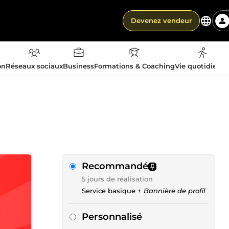
Devenez vendeur
on
Réseaux sociaux
Business
Formations & Coaching
Vie quotidienn
Recommandé
5 jours de réalisation
Service basique +
Bannière de profil
Personnalisé