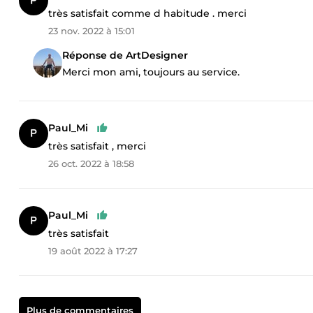
très satisfait comme d habitude . merci
23 nov. 2022 à 15:01
Réponse de ArtDesigner
Merci mon ami, toujours au service.
Paul_Mi
très satisfait , merci
26 oct. 2022 à 18:58
Paul_Mi
très satisfait
19 août 2022 à 17:27
Plus de commentaires