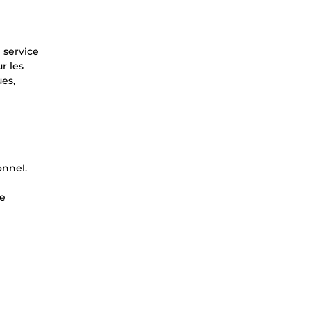
 service
r les
es,
onnel.
te