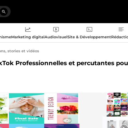
phisme
Marketing digital
Audiovisuel
Site & Développement
Rédacti
ns, stories et vidéos
ikTok Professionnelles et percutantes pou