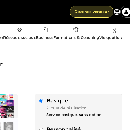
Devenez vendeur
on
Réseaux sociaux
Business
Formations & Coaching
Vie quotidienn
r
Basique
2 jours de réalisation
Service basique, sans option.
Personnalisé