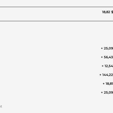
18,82 
+ 25,0
+ 56,4
+ 12,5
+ 144,2
+ 18,8
+ 25,0
nt