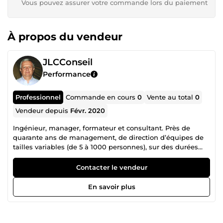
Vous pouvez assurer votre commande lors du paiement
À propos du vendeur
JLCConseil
Performance
Professionnel
Commande en cours
0
Vente au total
0
Vendeur depuis
Févr. 2020
Ingénieur, manager, formateur et consultant. Près de
quarante ans de management, de direction d’équipes de
tailles variables (de 5 à 1000 personnes), sur des durées
tout aussi variables (de 3 mois à 2 ans) et avec succès. Mais
aussi de gestion de crise, de management de projet ou de
Contacter le vendeur
conduite du changement. Une vie professionnelle très
animée, tant par la vingtaine de fonctions différentes
En savoir plus
occupées que par la vingtaine de lieux, en France et à
l’étranger où je les ai exercées. Beaucoup de pratique dans
des situations très diverses, associée à la formation de
mes propres collaborateurs et une expérience plus