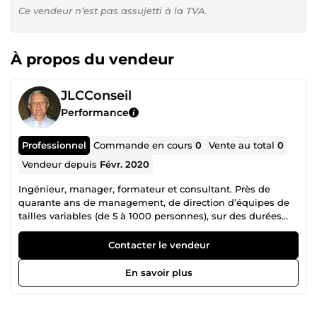
Ce vendeur n’est pas assujetti à la TVA.
À propos du vendeur
JLCConseil
Performance
Professionnel
Commande en cours
0
Vente au total
0
Vendeur depuis
Févr. 2020
Ingénieur, manager, formateur et consultant. Près de
quarante ans de management, de direction d’équipes de
tailles variables (de 5 à 1000 personnes), sur des durées
tout aussi variables (de 3 mois à 2 ans) et avec succès. Mais
aussi de gestion de crise, de management de projet ou de
Contacter le vendeur
conduite du changement. Une vie professionnelle très
animée, tant par la vingtaine de fonctions différentes
En savoir plus
occupées que par la vingtaine de lieux, en France et à
l’étranger où je les ai exercées. Beaucoup de pratique dans
des situations très diverses, associée à la formation de