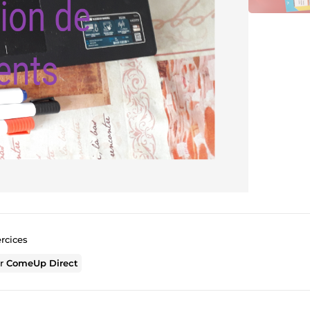
ercices
ur
ComeUp Direct