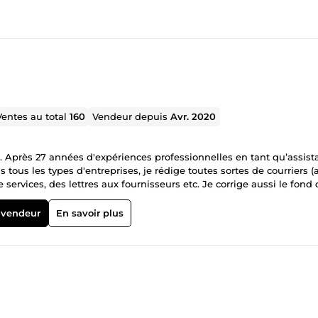
Ventes au total
160
Vendeur depuis
Avr. 2020
e. Après 27 années d'expériences professionnelles en tant qu’assist
tous les types d'entreprises, je rédige toutes sortes de courriers (a
services, des lettres aux fournisseurs etc. Je corrige aussi le fond
és aussi des travaux comptables de la saisie jusqu'au bilan. J’util
werpoint, Outlook, inscription sur site internet et achats par intern
 vendeur
En savoir plus
ilise Whats app, Skype, Messenger et Zoom. N'hésitez pas à me
os, je vous répondrai très rapidement ! A très bientôt