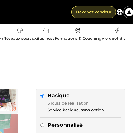
Devenez vendeur
on
Réseaux sociaux
Business
Formations & Coaching
Vie quotidienn
Basique
5 jours de réalisation
Service basique, sans option.
Personnalisé