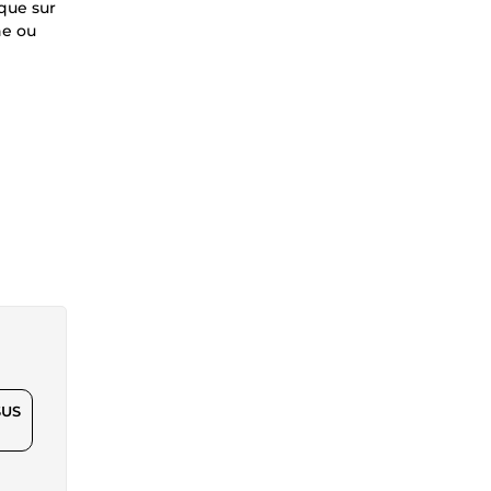
que sur
ne ou
$US