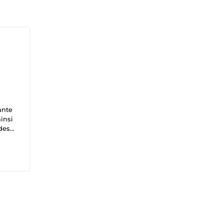
ante
insi
 des
ise
et,