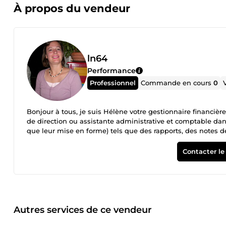
À propos du vendeur
ln64
Performance
Professionnel
Commande en cours
0
Bonjour à tous, je suis Hélène votre gestionnaire financièr
de direction ou assistante administrative et comptable dans 
que leur mise en forme) tels que des rapports, des notes de 
documents (orthographe, grammaire et syntaxe). J'ai effectu
beaucoup l’outil informatique : Open office, Word, Excel, Po
Contacter le
réseaux sociaux et bases de données. Pour la webcam j'ut
contacter si vous avez des questions via la plateforme 5eur
Autres services de ce vendeur