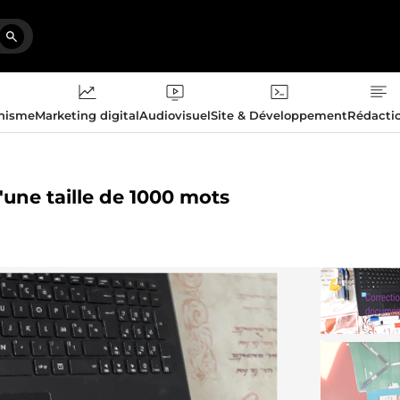
phisme
Marketing digital
Audiovisuel
Site & Développement
Rédacti
'une taille de 1000 mots