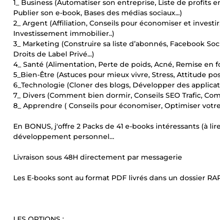
1_ Business (Automatiser son entreprise, Liste de profits en
Publier son e-book, Bases des médias sociaux...)
2_ Argent (Affiliation, Conseils pour économiser et investir
Investissement immobilier..)
3_ Marketing (Construire sa liste d’abonnés, Facebook Soci
Droits de Label Privé...)
4_ Santé (Alimentation, Perte de poids, Acné, Remise en fo
5_Bien-Être (Astuces pour mieux vivre, Stress, Attitude posi
6_Technologie (Cloner des blogs, Développer des applicati
7_ Divers (Comment bien dormir, Conseils SEO Trafic, Comm
8_ Apprendre ( Conseils pour économiser, Optimiser votre 
En BONUS, j'offre 2 Packs de 41 e-books intéressants (à lire , à
développement personnel…
Livraison sous 48H directement par messagerie
Les E-books sont au format PDF livrés dans un dossier RA
LES OPTIONS :