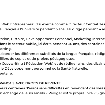
t Web Entrepreneur . J’ai exercé comme Directeur Central des
Français à l’Université pendant 5 ans. J’ai dirigé pendant 4 a
.
estion, Histoire, Développement Personnel, Marketing Interne
s le secteur public, j’ai écrit, pendant 30 ans, des centaines
orting.
border les différentes subtilités de la langue française, rédig
liers de copies et de projets pédagogiques.
e Copywriting ( Rédaction Web) et de rédiger ainsi des dizain
et, le Développement personnel ou la Santé Naturelle.
entaire.
FRANÇAIS AVEC DROITS DE REVENTE
urs centaines d’euros sans difficultés en revendant des livre
n échange de leurs emails ? Rédiger votre propre livre ? Sign