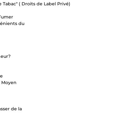
e Tabac" ( Droits de Label Privé)
 Fumer
vénients du
heur?
ie
ur Moyen
sser de la