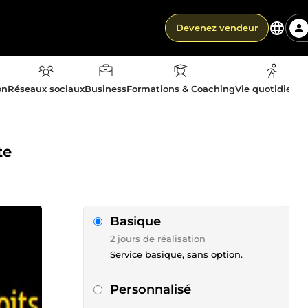
Devenez vendeur
on
Réseaux sociaux
Business
Formations & Coaching
Vie quotidienn
te
Basique
2 jours de réalisation
Service basique, sans option.
Personnalisé