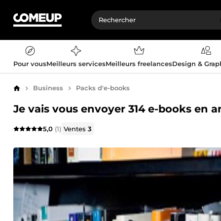
Pour vous
Meilleurs services
Meilleurs freelances
Design & Gra
Business
Packs d'e-books
Accueil
Je vais vous envoyer 314 e-books en an
5,0
(1)
Ventes
3