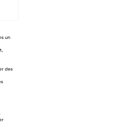
ns un
t,
er des
es
s
er