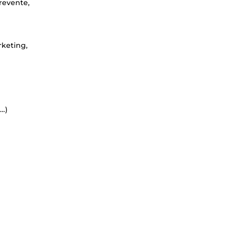
 revente,
rketing,
n…)