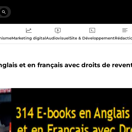
phisme
Marketing digital
Audiovisuel
Site & Développement
Rédacti
glais et en français avec droits de reven