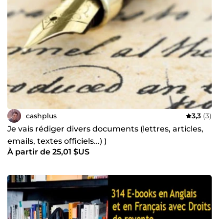
copies et de projets pédagogiques. Mon activité sur
Internet m’a permis de me former dans le Copywriting (
Rédaction Web) et de rédiger ainsi des dizaines d’articles
pour des sites orientés vers le Business Internet, le
Développement personnel ou la Santé Naturelle.
cashplus
3,3
(3)
Je vais rédiger divers documents (lettres, articles,
emails, textes officiels...) )
À partir de 25,01 $US