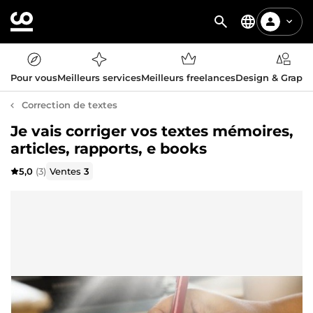
Pour vous
Meilleurs services
Meilleurs freelances
Design & Graph
Correction de textes
Je vais corriger vos textes mémoires,
articles, rapports, e books
5,0
(3)
Ventes
3