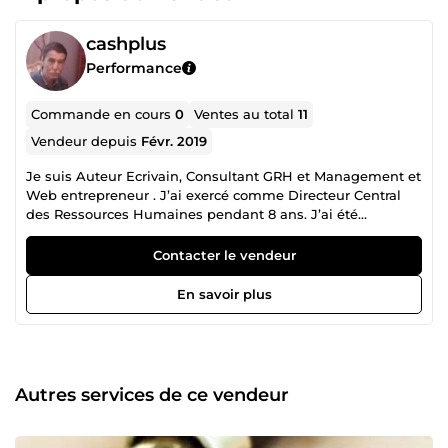
cashplus
Performance
Commande en cours
0
Ventes au total
11
Vendeur depuis
Févr. 2019
Je suis Auteur Ecrivain, Consultant GRH et Management et
Web entrepreneur . J’ai exercé comme Directeur Central
des Ressources Humaines pendant 8 ans. J’ai été
Professeur de Français à l’Université pendant 5 ans. J’ai
dirigé pendant 4 ans un Bureau-Conseil en
Contacter le vendeur
Investissement et Gestion d’Entreprise. Je suis Auteur de 6
publications dans divers domaines ( Gestion, Histoire,
En savoir plus
Développement Personnel, Marketing Internet,
Naturopathie, Conseils en Emploi ). Comme Responsable
dans le secteur public, j’ai écrit, pendant 30 ans, des
centaines d’analyses, d’études, de programmes de
formation, de reporting. Durant mon expérience
Autres services de ce vendeur
d’Enseignant Universitaire, j’ai pu aborder les différentes
subtilités de la langue française, rédiger des centaines de
programmes de formation et corriger des milliers de