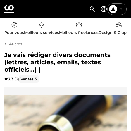
Pour vous
Meilleurs services
Meilleurs freelances
Design & Graph
Autres
Je vais rédiger divers documents
(lettres, articles, emails, textes
officiels...) )
3,3
(3)
Ventes
5