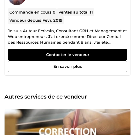
Commande en cours
0
Ventes au total
11
Vendeur depuis
Févr. 2019
Je suis Auteur Ecrivain, Consultant GRH et Management et
Web entrepreneur . J’ai exercé comme Directeur Central
des Ressources Humaines pendant 8 ans. J’ai été
Professeur de Français à l’Université pendant 5 ans. J’ai
dirigé pendant 4 ans un Bureau-Conseil en
Contacter le vendeur
Investissement et Gestion d’Entreprise. Je suis Auteur de 6
publications dans divers domaines ( Gestion, Histoire,
En savoir plus
Développement Personnel, Marketing Internet,
Naturopathie, Conseils en Emploi ). Comme Responsable
dans le secteur public, j’ai écrit, pendant 30 ans, des
centaines d’analyses, d’études, de programmes de
formation, de reporting. Durant mon expérience
Autres services de ce vendeur
d’Enseignant Universitaire, j’ai pu aborder les différentes
subtilités de la langue française, rédiger des centaines de
programmes de formation et corriger des milliers de
copies et de projets pédagogiques. Mon activité sur
Internet m’a permis de me former dans le Copywriting (
Rédaction Web) et de rédiger ainsi des dizaines d’articles
pour des sites orientés vers le Business Internet, le