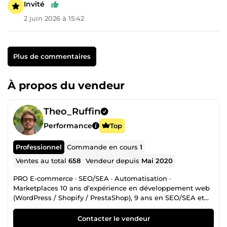
Invité
2 juin 2026 à 15:42
Plus de commentaires
À propos du vendeur
Theo_Ruffin
Performance
Top
Professionnel
Commande en cours
1
Ventes au total
658
Vendeur depuis
Mai 2020
PRO E-commerce · SEO/SEA · Automatisation ·
Marketplaces 10 ans d’expérience en développement web
(WordPress / Shopify / PrestaShop), 9 ans en SEO/SEA et
outillage d’automatisation (Python / Make / Zapier). J’aide
les entreprises à vendre plus, plus vite : sites solides, trafic
Contacter le vendeur
qualifié, process automatisés. Ce que je fais pour vous