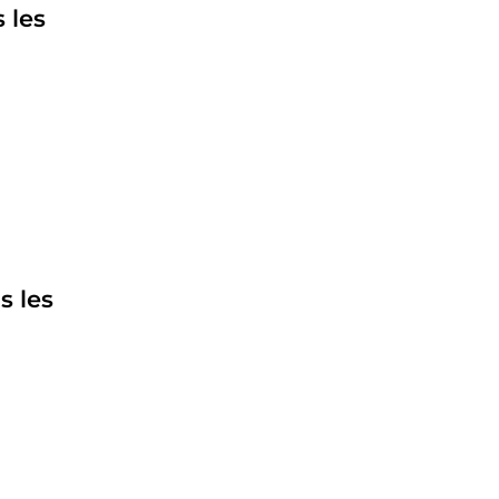
 les
s les