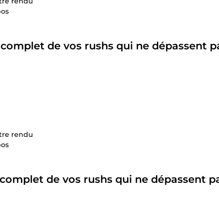
otre rendu
pos
e
complet
de vos rushs qui ne dépassent pa
otre rendu
pos
complet
de vos rushs qui ne dépassent pa