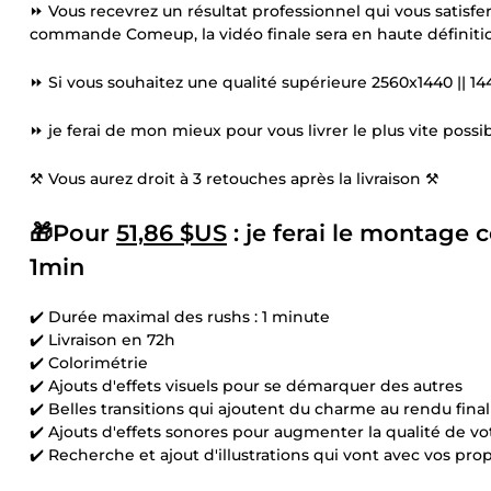
⏩ Vous recevrez un résultat professionnel qui vous satisfe
commande Comeup, la vidéo finale sera en haute définiti
⏩ Si vous souhaitez une qualité supérieure 2560x1440 || 1
⏩ je ferai de mon mieux pour vous livrer le plus vite possib
⚒ Vous aurez droit à 3 retouches après la livraison ⚒
🎁Pour
51,86 $US
: je ferai le montage
c
1min
✔️ Durée maximal des rushs : 1 minute
✔️ Livraison en 72h
✔️ Colorimétrie
✔️ Ajouts d'effets visuels pour se démarquer des autres
✔️ Belles transitions qui ajoutent du charme au rendu final
✔️ Ajouts d'effets sonores pour augmenter la qualité de v
✔️ Recherche et ajout d'illustrations qui vont avec vos pro