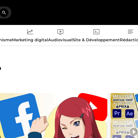
phisme
Marketing digital
Audiovisuel
Site & Développement
Rédacti
o