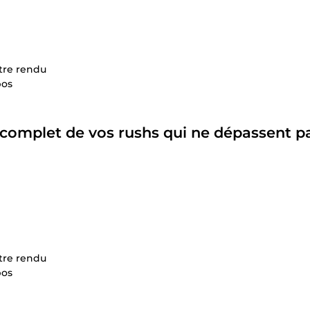
otre rendu
pos
complet
de vos rushs qui ne dépassent pa
otre rendu
pos