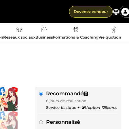
Devenez vendeur
on
Réseaux sociaux
Business
Formations & Coaching
Vie quotidienn
Recommandé
6 jours de réalisation
Service basique +
💣L'option 125euros
Personnalisé