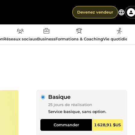
Devenez vendeur
on
Réseaux sociaux
Business
Formations & Coaching
Vie quotidienn
Basique
25 jours de réalisation
Service basique, sans option.
Commander
1 628,91 $US