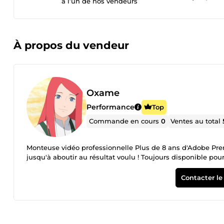
à l’un de nos vendeurs
À propos du vendeur
Oxame
Performance
Top
Commande en cours
0
Ventes au total
Monteuse vidéo professionnelle Plus de 8 ans d'Adobe Premie
jusqu'à aboutir au résultat voulu ! Toujours disponible pou
Contacter le