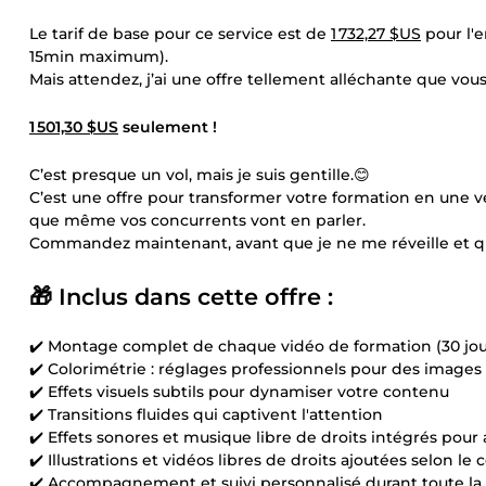
Le tarif de base pour ce service est de
1 732,27 $US
pour l'
15min maximum).
Mais attendez, j’ai une offre tellement alléchante que vous
1 501,30 $US
seulement !
C’est presque un vol, mais je suis gentille.😊
C’est une offre pour transformer votre formation en une v
que même vos concurrents vont en parler.
Commandez maintenant, avant que je ne me réveille et qu
🎁 Inclus dans cette offre :
✔️ Montage complet de chaque vidéo de formation (30 jou
✔️ Colorimétrie : réglages professionnels pour des images
✔️ Effets visuels subtils pour dynamiser votre contenu
✔️ Transitions fluides qui captivent l'attention
✔️ Effets sonores et musique libre de droits intégrés po
✔️ Illustrations et vidéos libres de droits ajoutées selon l
✔️ Accompagnement et suivi personnalisé durant toute la