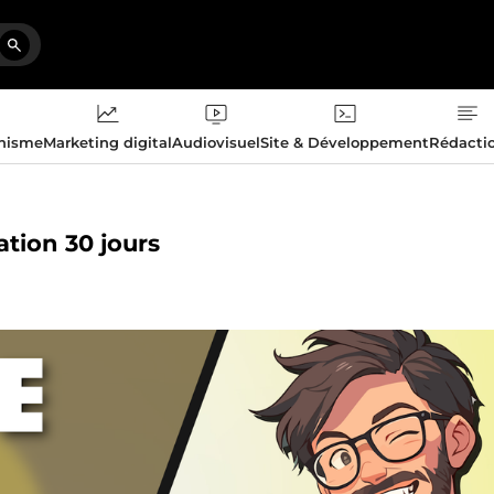
phisme
Marketing digital
Audiovisuel
Site & Développement
Rédacti
ation 30 jours