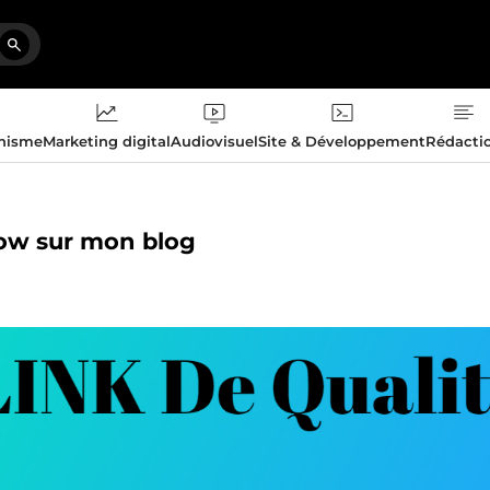
phisme
Marketing digital
Audiovisuel
Site & Développement
Rédacti
low sur mon blog