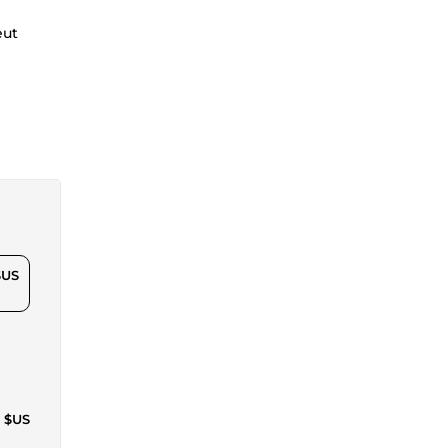
eut
$US
7 $US