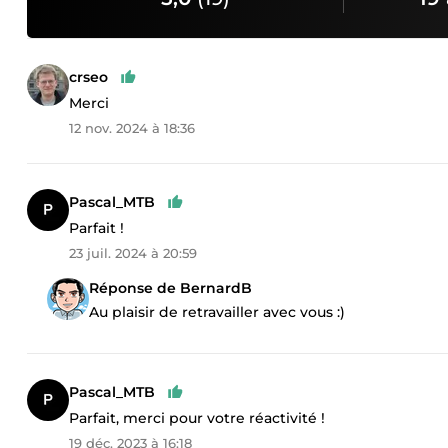
crseo
Merci
12 nov. 2024 à 18:36
Pascal_MTB
Parfait !
23 juil. 2024 à 20:59
Réponse de BernardB
Au plaisir de retravailler avec vous :)
Pascal_MTB
Parfait, merci pour votre réactivité !
19 déc. 2023 à 16:18