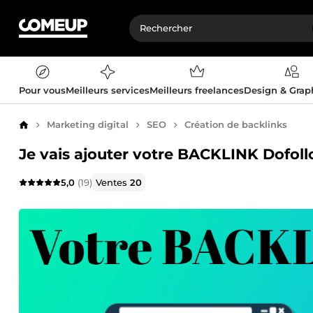
Pour vous
Meilleurs services
Meilleurs freelances
Design & Gra
Marketing digital
SEO
Création de backlinks
Accueil
Je vais ajouter votre BACKLINK Dofol
5,0
(19)
Ventes
20