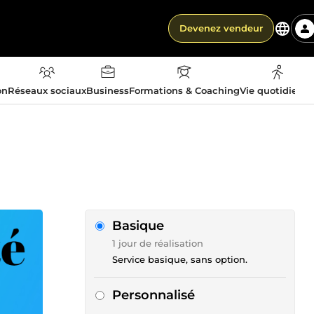
Devenez vendeur
on
Réseaux sociaux
Business
Formations & Coaching
Vie quotidienn
Basique
1 jour de réalisation
Service basique, sans option.
Personnalisé