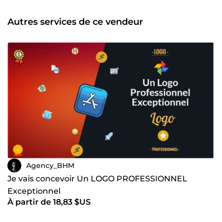
ingrédient pour réussir dans le business sur internet et un
mental de GAGNANT et PASSER A L'ACTION... ✔️ AGENCY
Autres services de ce vendeur
&amp; CONSULTANT BHM
Agency_BHM
Je vais concevoir Un LOGO PROFESSIONNEL
Exceptionnel
À partir de 18,83 $US