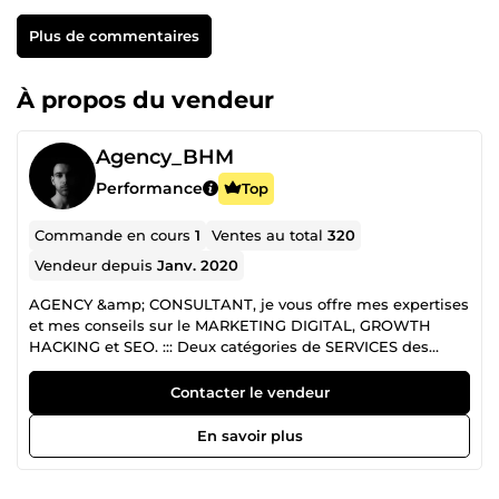
Plus de commentaires
À propos du vendeur
Agency_BHM
Performance
Top
Commande en cours
1
Ventes au total
320
Vendeur depuis
Janv. 2020
AGENCY &amp; CONSULTANT, je vous offre mes expertises
et mes conseils sur le MARKETING DIGITAL, GROWTH
HACKING et SEO. ::: Deux catégories de SERVICES des
FORMATIONS &amp; PRESTATION DE SERVICES en
MARKETING. PRESTATION DE SERVICES : Si vous avez un
Contacter le vendeur
entreprise, site ou compte de réseaux social, je suis là pour
vous aidez à développer dans votre IMAGE DE MARQUE et
En savoir plus
votre BRANDING essentiel en 2026. FORMATIONS : Je vous
propose des formations dans le Marketing Digital : Le mot
de la fin et surtout le début d'une collaboration, le dernier