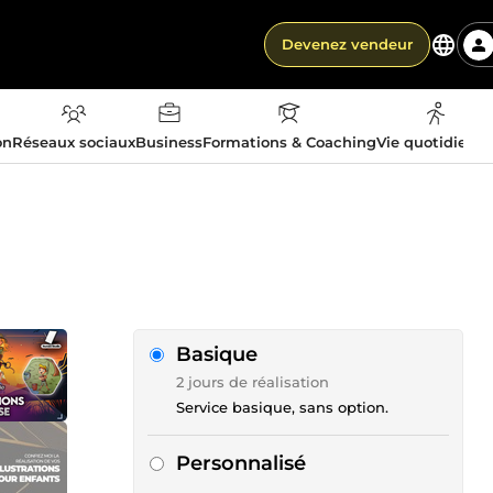
Devenez vendeur
on
Réseaux sociaux
Business
Formations & Coaching
Vie quotidienn
Basique
2 jours de réalisation
Service basique, sans option.
Personnalisé