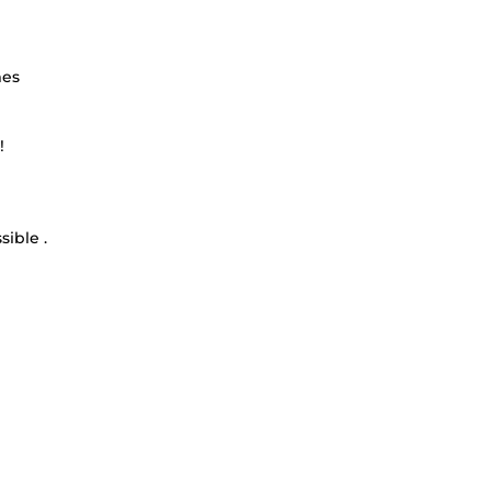
mes
!
sible .