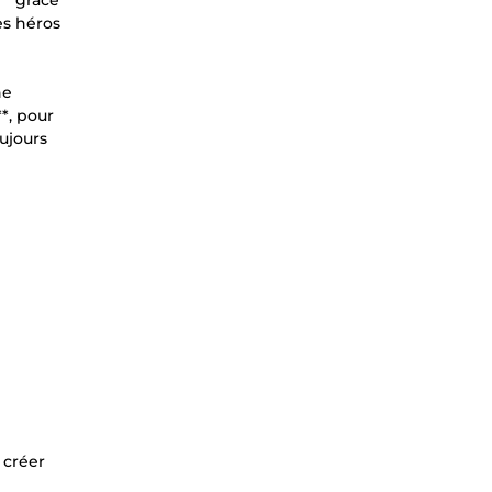
t** grâce
es héros
he
*, pour
ujours
 créer