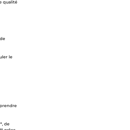
e qualité
 de
uler le
mprendre
*, de