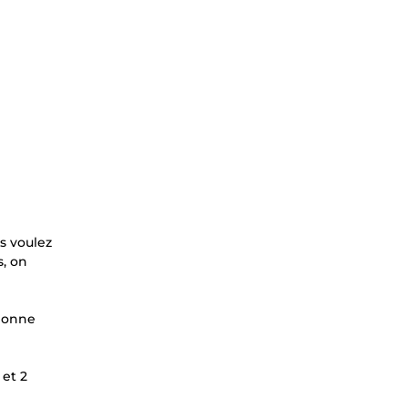
s voulez
s, on
 bonne
 et 2