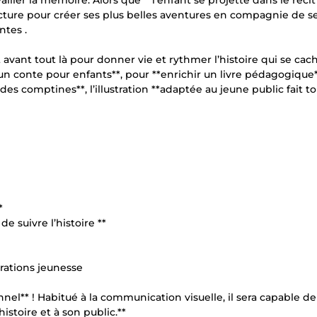
ravailler la mémoire. Alors que **l’enfant se projette dans le réci
 lecture pour créer ses plus belles aventures en compagnie de s
ntes .
t avant tout là pour donner vie et rythmer l’histoire qui se cac
r un conte pour enfants**, pour **enrichir un livre pédagogique*
s comptines**, l’illustration **adaptée au jeune public fait to
*
e suivre l’histoire **
strations jeunesse
onnel** ! Habitué à la communication visuelle, il sera capable de
istoire et à son public.**