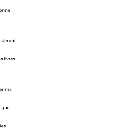
 bonne
esteront
s livres
ser ma
l que
les