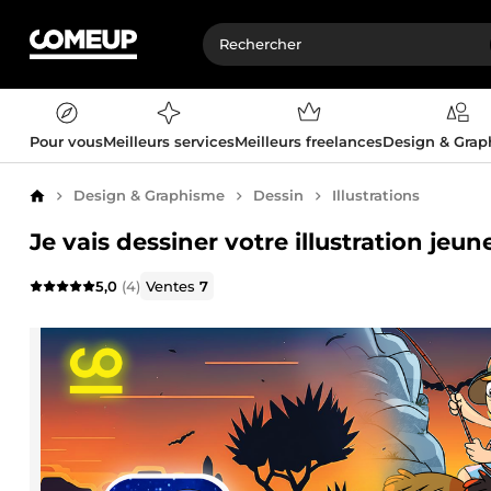
Pour vous
Meilleurs services
Meilleurs freelances
Design & Gra
Design & Graphisme
Dessin
Illustrations
Accueil
Je vais dessiner votre illustration jeun
5,0
(4)
Ventes
7