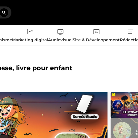
phisme
Marketing digital
Audiovisuel
Site & Développement
Rédacti
esse, livre pour enfant