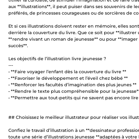
titiller la curiosité, de stimuler l’imagination et de faire t
aux **illustrations**, il peut puiser dans ses souvenirs de
préférés, de princesses courageuses ou de sorcières de co
Et si ces illustrations doivent rester en mémoire, elles son
derrière la couverture du livre. Que ce soit pour **illustre
**rendre vivant un roman de jeunesse** ou pour **imager de
succès**.
Les objectifs de l’illustration livre jeunesse ?
---
• **Faire voyager l’enfant dès la couverture du livre **
• **Favoriser le développement et l’éveil chez bébé **
• **Renforcer les facultés d’imagination des plus jeunes **
• **Rendre le texte plus compréhensible pour la jeunesse*
• **Permettre aux tout-petits qui ne savent pas encore lire d
## Choisissez le meilleur illustrateur pour réaliser vos illu
Confiez le travail d’illustration à un **dessinateur professi
toute une série d’illustrations jeunesse **adaptées à votre h