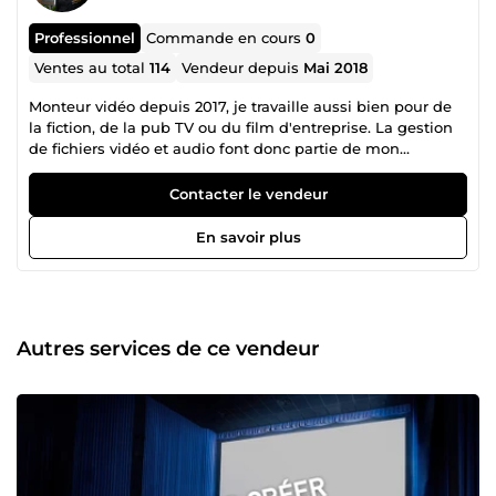
Professionnel
Commande en cours
0
Ventes au total
114
Vendeur depuis
Mai 2018
Monteur vidéo depuis 2017, je travaille aussi bien pour de
la fiction, de la pub TV ou du film d'entreprise. La gestion
de fichiers vidéo et audio font donc partie de mon
quotidien, que ce soit du transcodage à destination de la
post-production ou de la diffusion en salle ou à la télé.
Contacter le vendeur
C'est pourquoi je met à votre disposition mes
compétences et mon savoir-faire. Allez faire un tour dans
En savoir plus
ma liste de micro-services, avec un peu de chance il y en
aura un qui correspondra à vos attentes ! N'hésitez pas à
me contacter si vous avez une question, je me ferais un
plaisir de vous répondre !
Autres services de ce vendeur