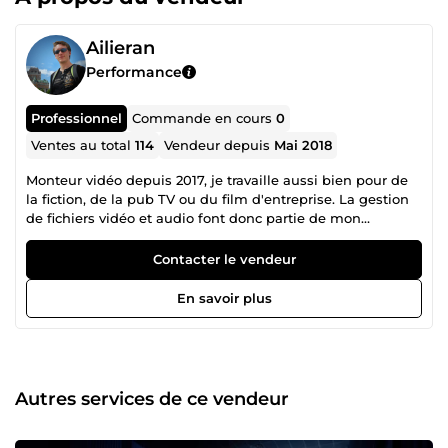
Ailieran
Performance
Professionnel
Commande en cours
0
Ventes au total
114
Vendeur depuis
Mai 2018
Monteur vidéo depuis 2017, je travaille aussi bien pour de
la fiction, de la pub TV ou du film d'entreprise. La gestion
de fichiers vidéo et audio font donc partie de mon
quotidien, que ce soit du transcodage à destination de la
post-production ou de la diffusion en salle ou à la télé.
Contacter le vendeur
C'est pourquoi je met à votre disposition mes
compétences et mon savoir-faire. Allez faire un tour dans
En savoir plus
ma liste de micro-services, avec un peu de chance il y en
aura un qui correspondra à vos attentes ! N'hésitez pas à
me contacter si vous avez une question, je me ferais un
plaisir de vous répondre !
Autres services de ce vendeur