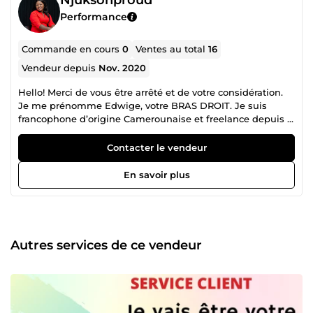
Performance
Commande en cours
0
Ventes au total
16
Vendeur depuis
Nov. 2020
Hello! Merci de vous être arrêté et de votre considération.
Je me prénomme Edwige, votre BRAS DROIT. Je suis
francophone d’origine Camerounaise et freelance depuis 6
ans. Je suis votre Assistante virtuelle pour vous SOULAGER
dans vos routines quotidiennes. Je peux vous aider à vivre
Contacter le vendeur
et à travailler plus intelligemment n’importe où, n’importe
quand ! J’ai d’excellentes compétences en communication.
En savoir plus
Il n'y décidément aucune limite! Je suis une personne très
motivée et dynamique. Je suis ambitieuse et confiante
avec des compétences multitâches et organisationnelles
exceptionnelles. Je peux aussi faire preuve de discrétion,
de confidentialité, de tact, de diplomatie et de
Autres services de ce vendeur
professionnalisme. Ce qui me rend unique, c’est ma
capacité à apprendre rapidement, à bien travailler sous
pression et à respecter les délais. Avec une expertise
variée, je peux gérer n’importe quel projet. Ma niche est le
support administratif et client : gérer le SAV, tenir à jour les