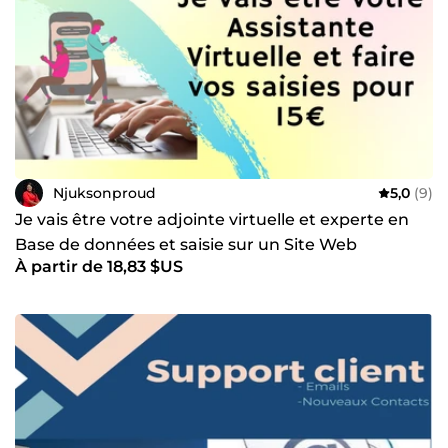
dossiers des clients et des fournisseurs, gérer les médias
sociaux, créer des bases de données, tenir des dossiers
quotidiens, création de tunnels de vente... Je suis
impatiente d’en savoir plus sur vos besoins et je suis sûr
que vous serez impressionné par mon niveau d’attention
aux détails. Au plaisir d’échanger!
Njuksonproud
5,0
(9)
Je vais être votre adjointe virtuelle et experte en
Base de données et saisie sur un Site Web
À partir de 18,83 $US