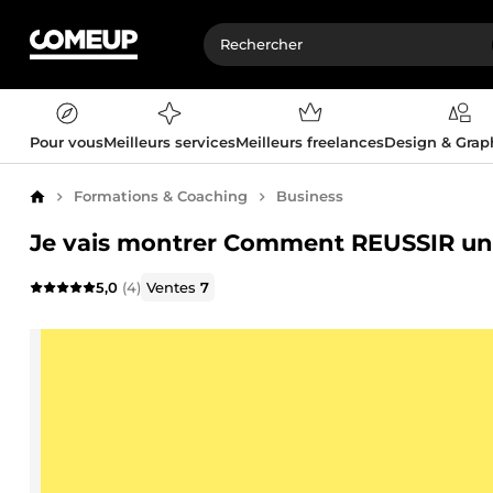
Pour vous
Meilleurs services
Meilleurs freelances
Design & Gra
Formations & Coaching
Business
Accueil
Je vais montrer Comment REUSSIR u
5,0
(4)
Ventes
7