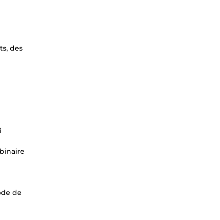
ts, des
i
binaire
hode de