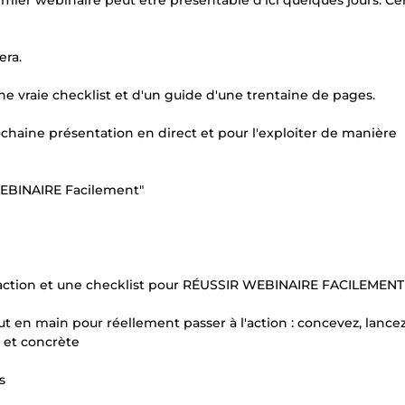
emier webinaire peut être présentable d'ici quelques jours. Cer
era.
une vraie checklist et d'un guide d'une trentaine de pages.
rochaine présentation en direct et pour l'exploiter de manière
WEBINAIRE Facilement"
 d'action et une checklist pour RÉUSSIR WEBINAIRE FACILEMENT
ut en main pour réellement passer à l'action : concevez, lancez
 et concrète
s