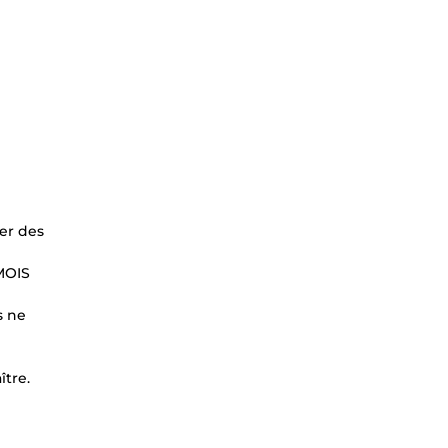
er des
 MOIS
s ne
ître.