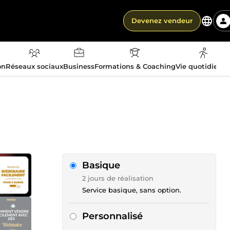
Devenez vendeur
on
Réseaux sociaux
Business
Formations & Coaching
Vie quotidienn
Basique
2 jours de réalisation
Service basique, sans option.
Personnalisé