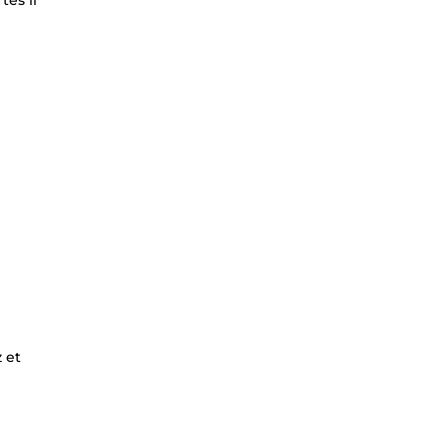
tes il
 et