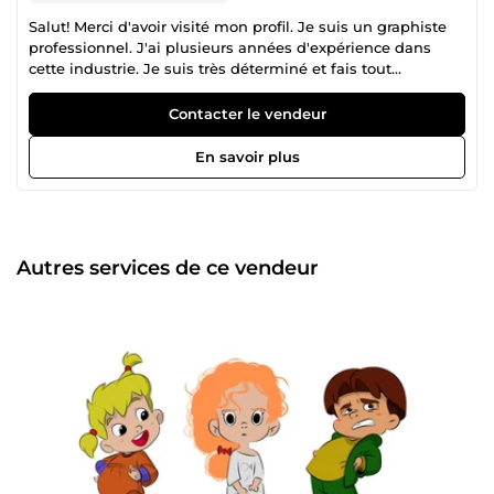
Salut! Merci d'avoir visité mon profil. Je suis un graphiste
professionnel. J'ai plusieurs années d'expérience dans
cette industrie. Je suis très déterminé et fais tout
correctement comme le veulent les clients. Tenez toujours
les clients informés des phases, des échéanciers et des
Contacter le vendeur
résultats attendus. Je peux garantir un travail de qualité à
temps. Si vous choisissez de travailler avec moi, vous ne
En savoir plus
recevrez que le travail de la plus haute qualité, le souci du
détail pour le voisin et le plus adapté
Autres services de ce vendeur