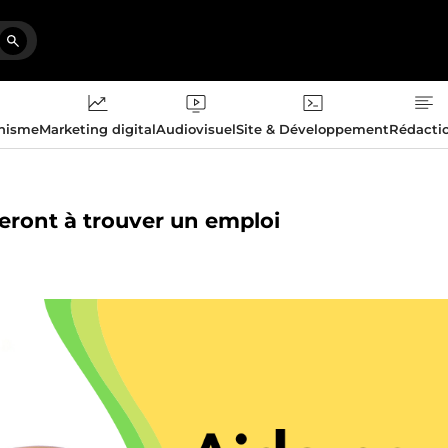
phisme
Marketing digital
Audiovisuel
Site & Développement
Rédacti
deront à trouver un emploi