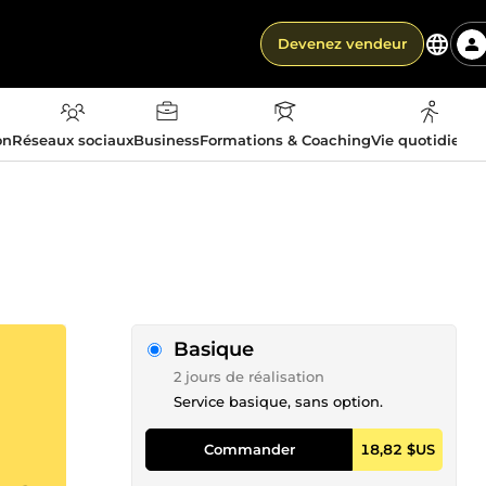
Devenez vendeur
on
Réseaux sociaux
Business
Formations & Coaching
Vie quotidienn
Basique
2 jours de réalisation
Service basique, sans option.
Commander
18,82 $US