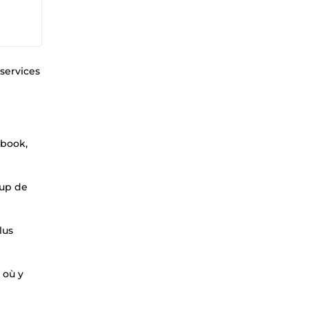
 services
ebook,
oup de
lus
 où y