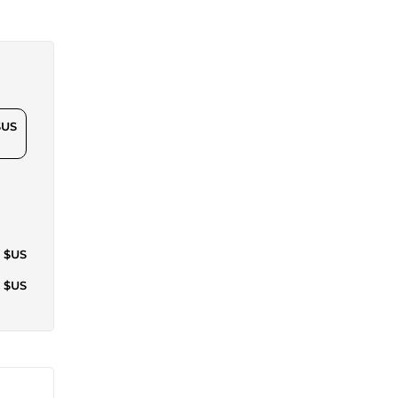
$US
0 $US
1 $US