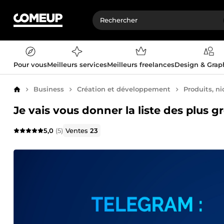
Pour vous
Meilleurs services
Meilleurs freelances
Design & Gra
Business
Création et développement
Produits, ni
Accueil
Je vais vous donner la liste des plus 
5,0
(5)
Ventes
23