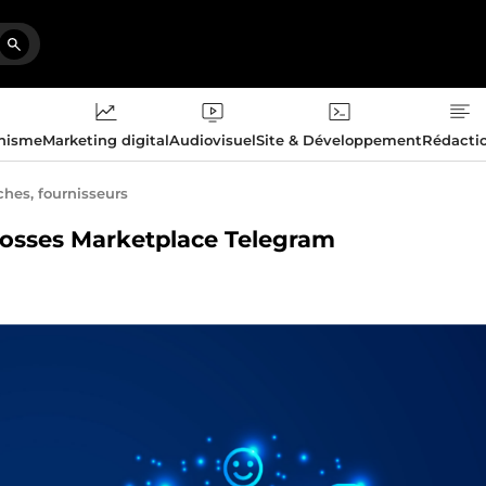
phisme
Marketing digital
Audiovisuel
Site & Développement
Rédacti
ches, fournisseurs
grosses Marketplace Telegram