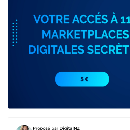
Proposé par
DigitalNZ