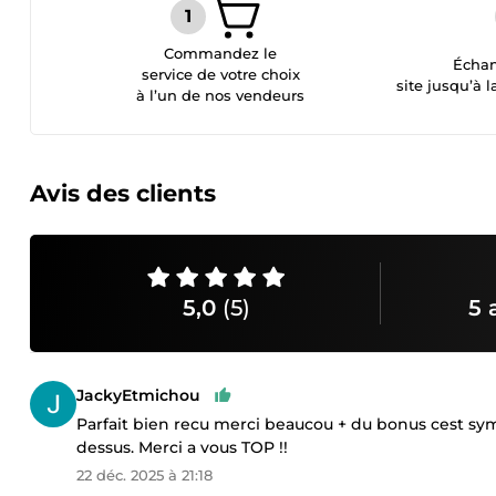
Commandez le
Échan
service de votre choix
site jusqu’à l
à l’un de nos vendeurs
Avis des clients
5,0
(5)
5 
JackyEtmichou
Parfait bien recu merci beaucou + du bonus cest sym
dessus. Merci a vous TOP !!
22 déc. 2025 à 21:18