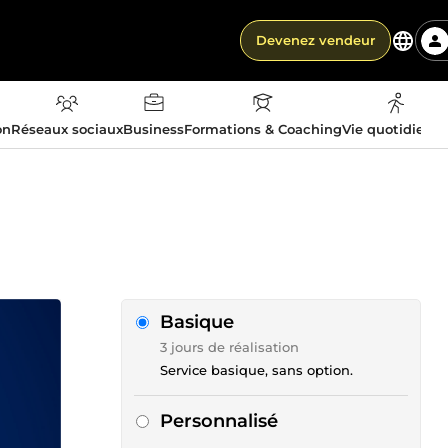
Devenez vendeur
on
Réseaux sociaux
Business
Formations & Coaching
Vie quotidienn
Basique
3 jours de réalisation
Service basique, sans option.
Personnalisé