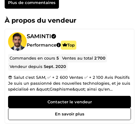
Plus de commentaires
À propos du vendeur
SAMINTI
Performance
Top
Commandes en cours
5
Ventes au total
2 700
Vendeur depuis
Sept. 2020
😎 Salut c'est SAM, ✅ + 2 600 Ventes ✅ + 2 100 Avis Positifs
Je suis un passionné des nouvelles technologies, et je suis
spécialisé en &quot;Graphisme&quot; ainsi qu'en
&quot;Montage vidéo&quot; avec un peu plus de 10 ans
d’expérience... En l'occurrence je pourrais trouver solutions
Contacter le vendeur
à tous vos soucis informatiques . Skills : ✔️ Design
Graphique ✔️ Animation &amp; Montage Vidéo N'hésitez
En savoir plus
pas à me contacter si vous avez des demandes spéciales
qui n'apparaissent pas dans mes offres.