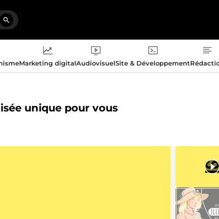
phisme
Marketing digital
Audiovisuel
Site & Développement
Rédacti
alisée unique pour vous