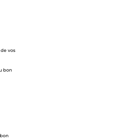
 de vos
au bon
 bon