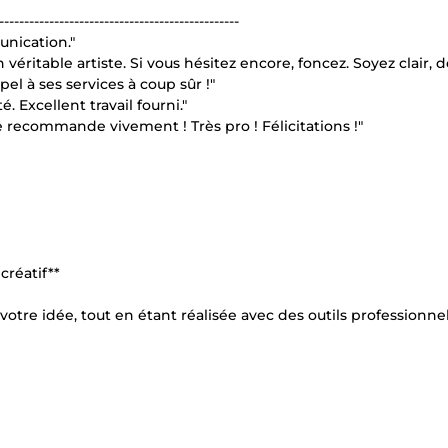
------------------------------------------------
unication."
éritable artiste. Si vous hésitez encore, foncez. Soyez clair, 
pel à ses services à coup sûr !"
. Excellent travail fourni."
je recommande vivement ! Très pro ! Félicitations !"
créatif**
otre idée, tout en étant réalisée avec des outils professionnel