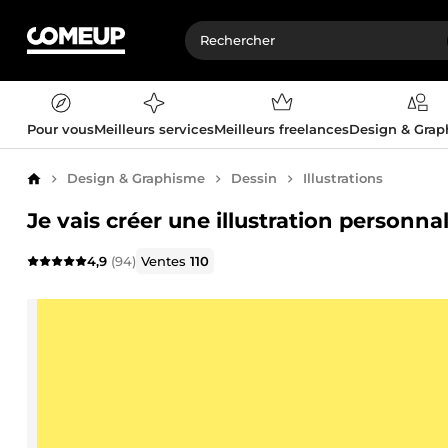
Pour vous
Meilleurs services
Meilleurs freelances
Design & Gra
Design & Graphisme
Dessin
Illustrations
Accueil
Je vais créer une illustration personn
4,9
(94)
Ventes
110