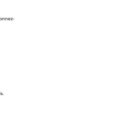
donnez-
s.