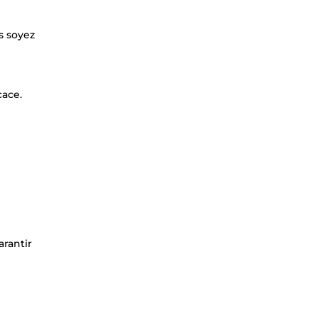
s soyez
cace.
arantir