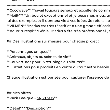
**Client** **Avis**
------------------------------------------------------------------------------------
**Cocowave** "Travail toujours sérieux et excellente comm
**Moi94** "Un boulot exceptionnel et je pèse mes mots, un v
lui des exemples et il donnera vie à vos idées. Je referai ap
**VILMEN** "Marius est très réactif et d'une grande efficacité
**nourriturespi** "Génial, Marius a été très professionnel, 
## Des illustrations sur mesure pour chaque projet :
**Personnages uniques**
**Animaux, objets ou scènes de vie**
**Couvertures pour livres, blogs ou albums**
**Illustrations pour produits en vente ou tout autre besoin 
Chaque illustration est pensée pour capturer l’essence de v
## Mes offres
**Pack Basique -
34,68 $US
**
**Détail** **Description**