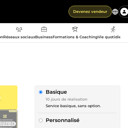
Devenez vendeur
on
Réseaux sociaux
Business
Formations & Coaching
Vie quotidienn
Basique
10 jours de réalisation
Service basique, sans option.
Personnalisé