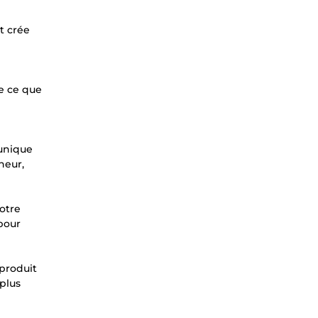
et crée
e ce que
 unique
heur,
votre
 pour
 produit
 plus