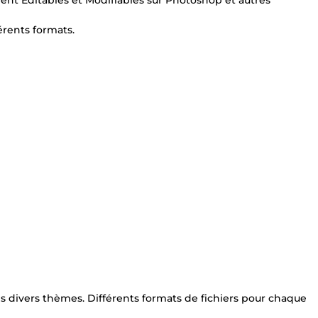
ent Éditables et Modifiables sur Photoshop et autres
érents formats.
dans divers thèmes. Différents formats de fichiers pour chaque