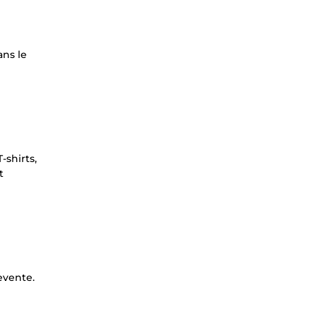
ans le
-shirts,
t
evente.