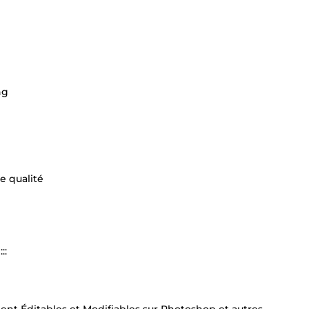
ng
e qualité
::