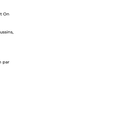
nt On
ussins,
n par