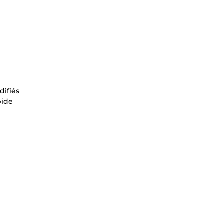
difiés
pide