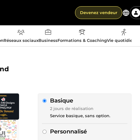
Devenez vendeur
on
Réseaux sociaux
Business
Formations & Coaching
Vie quotidienn
and
Basique
2 jours de réalisation
Service basique, sans option.
Personnalisé