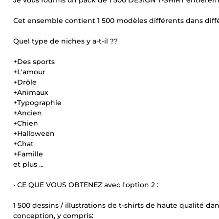
Je vous fournis un pack de 1 500 DESIGN T-SHIRT entièrem
Cet ensemble contient 1 500 modèles différents dans diff
Quel type de niches y a-t-il ??
+Des sports
+L'amour
+Drôle
+Animaux
+Typographie
+Ancien
+Chien
+Halloween
+Chat
+Famille
et plus ...
• CE QUE VOUS OBTENEZ avec l'option 2 :
1 500 dessins / illustrations de t-shirts de haute qualité 
conception, y compris: