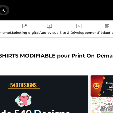
phisme
Marketing digital
Audiovisuel
Site & Développement
Rédacti
 T-SHIRTS MODIFIABLE pour Print On Dem