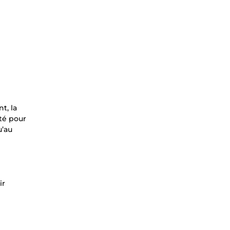
t, la
té pour
u’au
ir