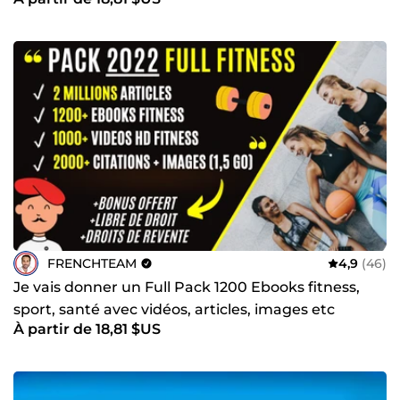
locale, tunnel de conversion, marketing de contenu,
optimisation publicitaire et développement de business
en ligne. Réactifs, disponibles, à l’écoute et impliqués,
nous avons à cœur de vous proposer un service sérieux,
humain et efficace. Notre priorité : vous aider à réussir, à
gagner en visibilité et à faire évoluer votre projet
durablement. Vous cherchez une équipe polyvalente,
dynamique et compétente pour développer votre activité
en ligne ? Contactez La French Team dès maintenant. À
très bientôt, La French Team
FRENCHTEAM
4,9
(46)
Je vais donner un Full Pack 1200 Ebooks fitness,
sport, santé avec vidéos, articles, images etc
À partir de 18,81 $US