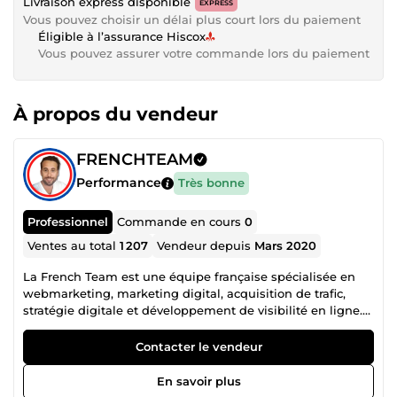
Livraison express disponible
EXPRESS
Vous pouvez choisir un délai plus court lors du paiement
Éligible à l’assurance Hiscox
Vous pouvez assurer votre commande lors du paiement
À propos du vendeur
FRENCHTEAM
Performance
Très bonne
Professionnel
Commande en cours
0
Ventes au total
1 207
Vendeur depuis
Mars 2020
La French Team est une équipe française spécialisée en
webmarketing, marketing digital, acquisition de trafic,
stratégie digitale et développement de visibilité en ligne.
Notre collectif regroupe plusieurs profils complémentaires,
âgés de 21 à 39 ans, chacun expert dans son domaine :
Contacter le vendeur
publicité Facebook Ads, Instagram Ads, Snapchat Ads,
Google Ads, création de site web, tunnel de vente,
En savoir plus
copywriting, génération de leads, branding, growth