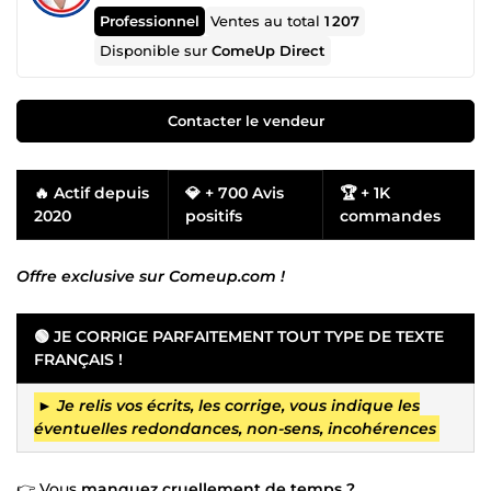
Professionnel
Ventes au total
1 207
Disponible sur
ComeUp Direct
Contacter le vendeur
🔥 Actif depuis
💎 + 700 Avis
🏆 + 1K
2020
positifs
commandes
Offre exclusive sur Comeup.com !
🟢 JE CORRIGE PARFAITEMENT TOUT TYPE DE TEXTE
FRANÇAIS !
►
Je relis vos écrits, les corrige, vous indique les
éventuelles redondances, non-sens, incohérences
👉 Vous
manquez cruellement de temps ?