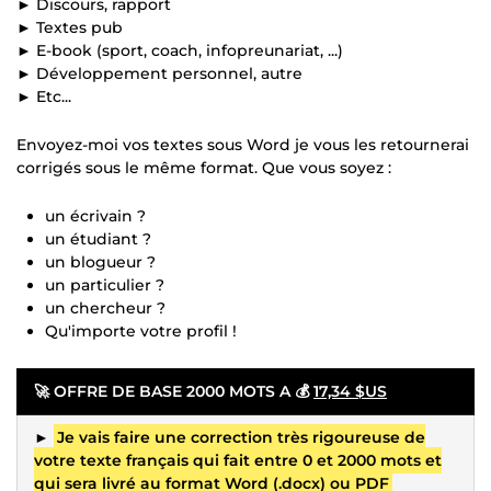
► Discours, rapport
► Textes pub
► E-book (sport, coach, infopreunariat, ...)
► Développement personnel, autre
► Etc...
Envoyez-moi vos textes sous Word je vous les retournerai
corrigés sous le même format. Que vous soyez :
un écrivain ?
un étudiant ?
un blogueur ?
un particulier ?
un chercheur ?
Qu'importe votre profil !
🚀
OFFRE DE BASE 2000 MOTS A 💰
17,34 $US
►
Je vais faire une correction très rigoureuse de
votre texte français qui fait entre 0 et 2000 mots et
qui sera livré au format Word (.docx) ou PDF