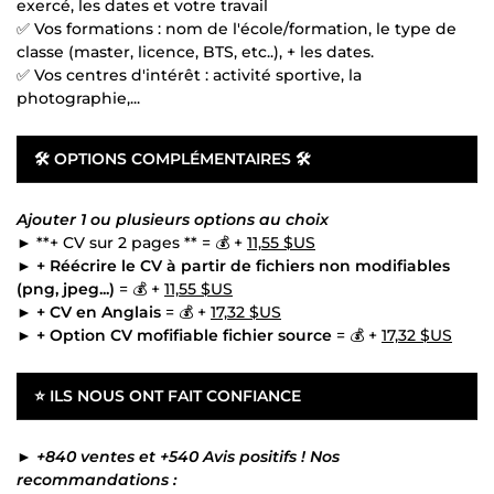
exercé, les dates et votre travail
✅ Vos formations : nom de l'école/formation, le type de
classe (master, licence, BTS, etc..), + les dates.
✅ Vos centres d'intérêt : activité sportive, la
photographie,...
🛠 OPTIONS COMPLÉMENTAIRES 🛠
Ajouter 1 ou plusieurs options au choix
► **+ CV sur 2 pages ** = 💰 +
11,55 $US
►
+ Réécrire le CV à partir de fichiers non modifiables
(png, jpeg...)
= 💰 +
11,55 $US
►
+ CV en Anglais
= 💰 +
17,32 $US
►
+ Option CV mofifiable fichier source
= 💰 +
17,32 $US
⭐
ILS NOUS ONT FAIT CONFIANCE
►
+840 ventes et +540 Avis positifs ! Nos
recommandations :