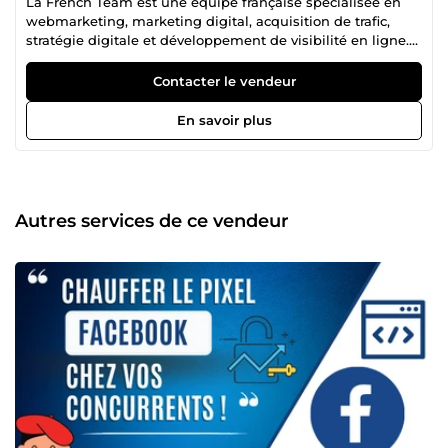
La French Team est une équipe française spécialisée en
webmarketing, marketing digital, acquisition de trafic,
stratégie digitale et développement de visibilité en ligne.
Notre collectif regroupe plusieurs profils complémentaires,
âgés de 21 à 39 ans, chacun expert dans son domaine :
Contacter le vendeur
publicité Facebook Ads, Instagram Ads, Snapchat Ads,
Google Ads, création de site web, tunnel de vente,
En savoir plus
copywriting, génération de leads, branding, growth
hacking, automation, stratégie réseaux sociaux,
référencement, conversion et visibilité business. Cette
diversité de compétences nous permet de proposer une
approche complète, efficace et orientée résultats. Là où
Autres services de ce vendeur
beaucoup s’arrêtent à la théorie, nous mettons en place
des actions concrètes pour attirer plus de clients,
développer votre présence en ligne, améliorer votre image
de marque et booster votre chiffre d’affaires. Notre arrivée
sur ComeUp a un objectif simple : rendre accessibles des
compétences habituellement réservées à des structures
plus importantes. Depuis longtemps, nous accompagnons
dans l’ombre de nombreux entrepreneurs, marques, e-
commerçants, entreprises, infopreneurs et projets digitaux
dans leur croissance sur internet. Nous faisons partie
d’une génération passionnée par le digital, la performance,
l’innovation, le growth marketing et l’optimisation