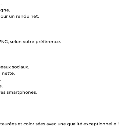
.
igne.
pour un rendu net.
PNG, selon votre préférence.
seaux sociaux.
 nette.
.
e.
tres smartphones.
staurées et colorisées avec une qualité exceptionnelle !