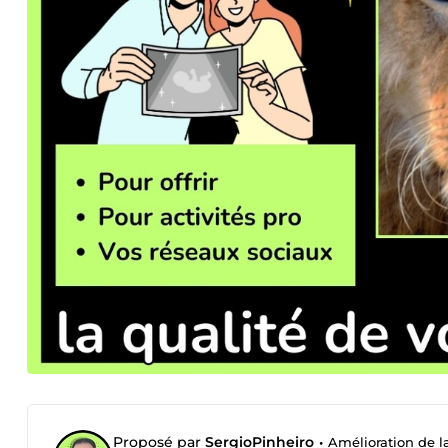
Proposé par
SergioPinheiro
•
Amélioration de l