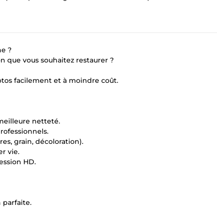
ne ?
n que vous souhaitez restaurer ?
otos facilement et à moindre coût.
eilleure netteté.
professionnels.
, grain, décoloration).
r vie.
ession HD.
 parfaite.