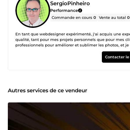
SergioPinheiro
Performance
Commande en cours
0
Vente au total
0
En tant que webdesigner expérimenté, j'ai acquis une expe
qualité, tant pour mes projets personnels que pour mes clien
professionnels pour améliorer et sublimer les photos, et je
retouche photo en ligne, adaptés à tous vos besoins. Que c
les réseaux sociaux, je m'assure d'optimiser la qualité de 
Contacter le
Amélioration de la luminosité, du contraste et de la nett
les réseaux sociaux et le e-commerce Ajustements rapides 
je comprends l'importance d’une image bien travaillée et je
professionnelles, sans tracas. Pourquoi choisir mes services
professionnels : Une finition soignée pour chaque photo. 
commercial, je m'adapte à vos attentes. Je vous invite à d
Autres services de ce vendeur
Je serai ravi de vous aider à sublimer vos photos !