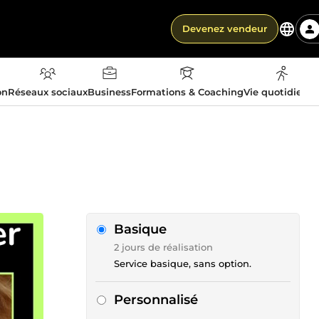
Devenez vendeur
on
Réseaux sociaux
Business
Formations & Coaching
Vie quotidienn
Basique
2 jours de réalisation
Service basique, sans option.
Personnalisé