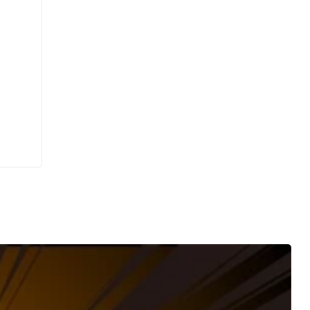
 sur
pour
esign,
ts
que.