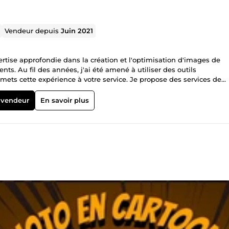
Vendeur depuis
Juin 2021
rtise approfondie dans la création et l'optimisation d'images de
ts. Au fil des années, j'ai été amené à utiliser des outils
 mets cette expérience à votre service. Je propose des services de
e soit pour des photos de produits, des portraits, ou pour un usage
vos images pour un résultat professionnel. Ce que je propose :
 vendeur
En savoir plus
eté Retouches pour l'impression ou le web Optimisation des photos 
et de qualité, dans des délais courts Grâce à mon expérience en d
 suis là pour vous aider à obtenir des photos éclatantes et
 ? Service rapide : Retouches livrées dans des délais courts. Résulta
Adapté à vos besoins : Que ce soit pour un usage personnel ou
écouvrir mes services et à me contacter pour toute demande spécifi