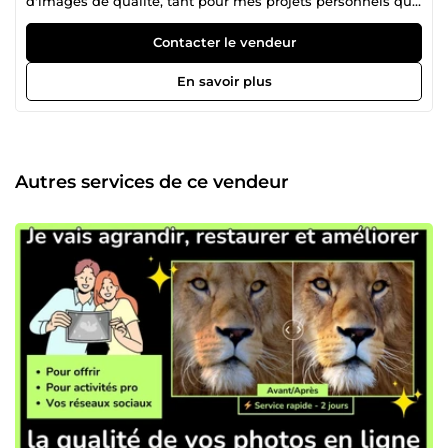
d'images de qualité, tant pour mes projets personnels que
pour mes clients. Au fil des années, j'ai été amené à
utiliser des outils professionnels pour améliorer et
Contacter le vendeur
sublimer les photos, et je mets cette expérience à votre
service. Je propose des services de retouche photo en
En savoir plus
ligne, adaptés à tous vos besoins. Que ce soit pour des
photos de produits, des portraits, ou pour un usage sur les
réseaux sociaux, je m'assure d'optimiser la qualité de vos
images pour un résultat professionnel. Ce que je propose :
Amélioration de la luminosité, du contraste et de la netteté
Autres services de ce vendeur
Retouches pour l'impression ou le web Optimisation des
photos pour les réseaux sociaux et le e-commerce
Ajustements rapides et de qualité, dans des délais courts
Grâce à mon expérience en design, je comprends
l'importance d’une image bien travaillée et je suis là pour
vous aider à obtenir des photos éclatantes et
professionnelles, sans tracas. Pourquoi choisir mes
services ? Service rapide : Retouches livrées dans des
délais courts. Résultats professionnels : Une finition
soignée pour chaque photo. Adapté à vos besoins : Que ce
soit pour un usage personnel ou commercial, je m'adapte
à vos attentes. Je vous invite à découvrir mes services et à
me contacter pour toute demande spécifique. Je serai ravi
de vous aider à sublimer vos photos !