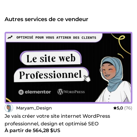
tout de suite compris ce que je voulais ! Travail de qualité,
professionnel et à l’écoute. Je recommande
vivement.&quot; — Mickael, [Gligli Pasta] 💬 &quot;Une
Autres services de ce vendeur
expertise impressionnante et de très bons conseils ! Le
résultat dépasse mes attentes. Merci pour votre
professionnalisme.&quot; — Ghizlane, [OPK Lifestyle] 🚀
Vous avez un projet ? N’attendez plus pour transformer vos
idées en un site web qui fera la différence. 👉 Contactez-
moi dès aujourd’hui et commençons ensemble à créer un
projet à votre image. 🌐
Maryam_Design
5,0
(76)
Je vais créer votre site internet WordPress
professionnel, design et optimisé SEO
À partir de 564,28 $US