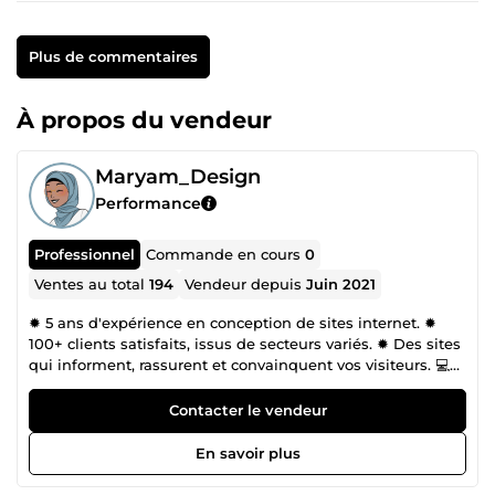
Plus de commentaires
À propos du vendeur
Maryam_Design
Performance
Professionnel
Commande en cours
0
Ventes au total
194
Vendeur depuis
Juin 2021
✹ 5 ans d'expérience en conception de sites internet. ✹
100+ clients satisfaits, issus de secteurs variés. ✹ Des sites
qui informent, rassurent et convainquent vos visiteurs. 💻
Qui suis-je ? Je m'appelle Maryam, webdesigner
spécialisée dans la conception de sites web sur-mesure,
Contacter le vendeur
qui convertissent. Mon objectif ? Créer des interfaces qui
valorisent votre image, attirent votre audience et boostent
En savoir plus
vos conversions, grâce à une approche mêlant créativité et
stratégie. 🌟 Ils m’ont fait confiance : 💬 &quot;Maryam a