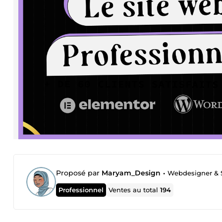
Proposé par
Maryam_Design
•
Webdesigner & S
Professionnel
Ventes au total
194