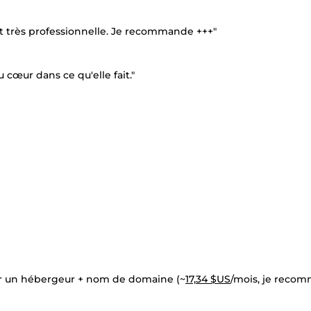
 et très professionnelle. Je recommande +++"
œur dans ce qu'elle fait."
ir un hébergeur + nom de domaine (~
17,34 $US
/mois, je reco