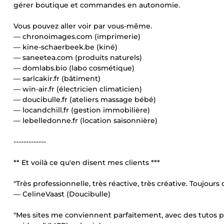
gérer boutique et commandes en autonomie.
Vous pouvez aller voir par vous-même.
— chronoimages.com (imprimerie)
— kine-schaerbeek.be (kiné)
— saneetea.com (produits naturels)
— domlabs.bio (labo cosmétique)
— sarlcakir.fr (bâtiment)
— win-air.fr (électricien climaticien)
— doucibulle.fr (ateliers massage bébé)
— locandchill.fr (gestion immobilière)
— lebelledonne.fr (location saisonnière)
-------------
** Et voilà ce qu'en disent mes clients ***
"Très professionnelle, très réactive, très créative. Toujours 
— CelineVaast (Doucibulle)
"Mes sites me conviennent parfaitement, avec des tutos po