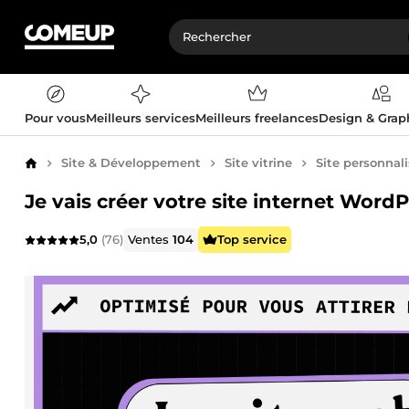
Pour vous
Meilleurs services
Meilleurs freelances
Design & Gra
Site & Développement
Site vitrine
Site personnal
Accueil
Je vais créer votre site internet Word
5,0
(76)
Ventes
104
Top service