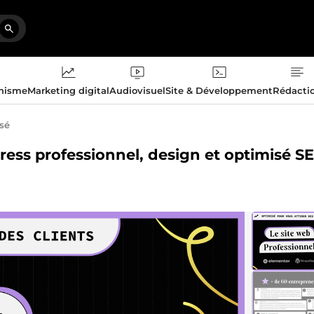
phisme
Marketing digital
Audiovisuel
Site & Développement
Rédacti
isé
Press professionnel, design et optimisé S