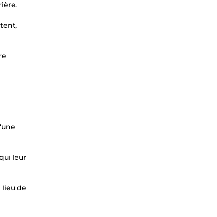
rière.
ctent,
re
u'une
qui leur
 lieu de