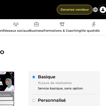
Devenez vendeur
on
Réseaux sociaux
Business
Formations & Coaching
Vie quotidienn
EO
Basique
15 jours de réalisation
Service basique, sans option.
Personnalisé