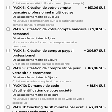
Création de société LLP clé en main (tout compris)
PACK 6 : Création de votre compte
+ 163,06 $US
bancaire professionnel multi devise
Délai supplémentaire de 30 jours
Nous vous accompagnons sur la création de votre
compte bancaire multi devise
PACK 7 : Création de votre compte bancaire
+ 87,81 $US
personnel
Délai supplémentaire de 1 jour
Nous vous aidons à créer un compte bancaire
personnel
PACK 8 : Création de compte paypal
+ 206,97 $US
professionnel
Délai supplémentaire de 3 jours
Création de compte paypal professionnel
PACK 9 : Création de compte stripe pour
+ 163,06 $US
votre site e-commerce
Délai supplémentaire de 3 jours
Création de votre compte stripe business
PACK 10: Demande de code
+ 81,54 $US
d’authentification de votre société
Délai supplémentaire de 18 jours
Nous vous aidons à récupérer le code web de votre
société uk
PACK 11: Coaching de 30 minutes par écrit
+ 43,90 $US
via messagerie comeup