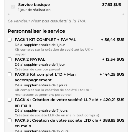
pour 34,68 $US
Service basique
37,63 $US
1 jour de réalisation
Ce vendeur n’est pas assujetti à la TVA.
Personnaliser le service
PACK 1 KIT COMPLET + PAYPAL
+ 56,44 $US
Délai supplémentaire de 1 jour
Kit complet sur la création de sociétéé ltd UK +
paypal
PACK 2 PAYPAL
+ 12,54 $US
Délai supplémentaire de 1 jour
Création de compte paypal
PACK 3 Kit complet LTD + Mon
+ 144,25 $US
accompagnement
Délai supplémentaire de 5 jours
Kit complet sur la création de société Ltd UK +
mon accompagnement personnel
PACK 4 : Création de votre société LLP clé
+ 420,21 $US
en main
Délai supplémentaire de 7 jours
Création de société LLP clé en main (tout compris)
PACK 5 : Création de votre société LTD clé
+ 388,85 $US
en main
Délai supplémentaire de 15 jours