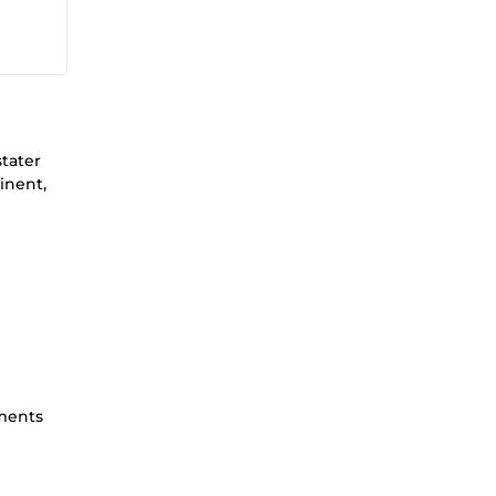
stater
inent,
uments