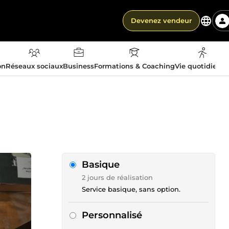
Devenez vendeur
on
Réseaux sociaux
Business
Formations & Coaching
Vie quotidienn
Basique
2 jours de réalisation
Service basique, sans option.
Personnalisé