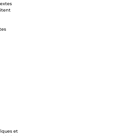
textes
itent
tes
fiques et