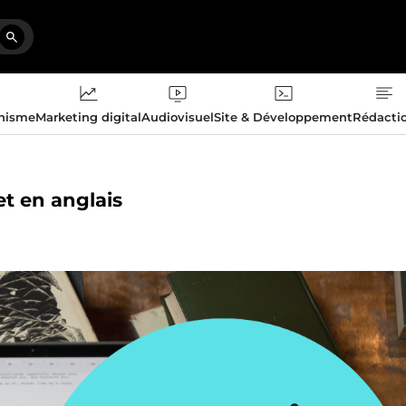
phisme
Marketing digital
Audiovisuel
Site & Développement
Rédacti
et en anglais