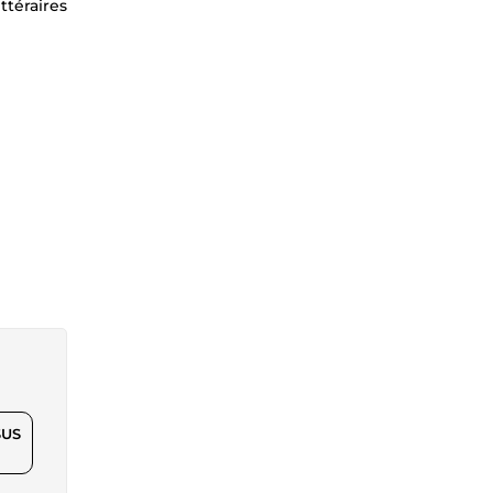
ttéraires
$US