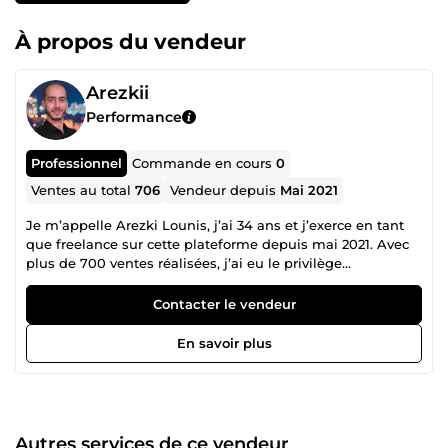
À propos du vendeur
Arezkii
Performance
Professionnel
Commande en cours
0
Ventes au total
706
Vendeur depuis
Mai 2021
Je m’appelle Arezki Lounis, j’ai 34 ans et j’exerce en tant
que freelance sur cette plateforme depuis mai 2021. Avec
plus de 700 ventes réalisées, j’ai eu le privilège
d’accompagner des dizaines de clients dans le
développement de leur business en ligne. Au fil de ces
Contacter le vendeur
années, j’ai identifié les principales problématiques
rencontrées par mes clients (acquisition, conversion,
En savoir plus
fidélisation) et aujourd’hui, je propose une gamme élargie
de services en marketing digital, tunnels de vente et
copywriting, spécialement conçus pour y répondre de
façon efficace et durable. ✅ Expérience confirmée en
marketing digital, SEO et tunnels de vente ✅ Des solutions
Autres services de ce vendeur