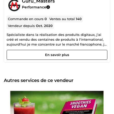
Guru_Masters
Performance
Commande en cours
0
Ventes au total
140
Vendeur depuis
Oct. 2020
Spécialiste dans la réalisation des produits digitaux, j'ai
créé et vendu des centaines de produits à l'international,
aujourd'hui je me concentre sur le marché francophone, je
mets donc à votre disposition mes compétences et mon
expérience afin de satisfaire vos besoins et vos exigences
En savoir plus
en matière de création et de rédaction.
Autres services de ce vendeur