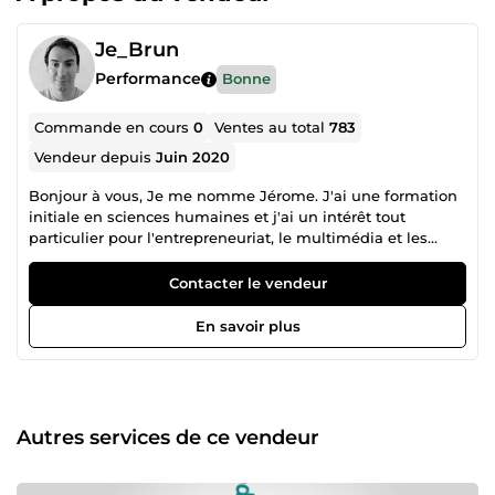
Je_Brun
Performance
Bonne
Commande en cours
0
Ventes au total
783
Vendeur depuis
Juin 2020
Bonjour à vous, Je me nomme Jérome. J'ai une formation
initiale en sciences humaines et j'ai un intérêt tout
particulier pour l'entrepreneuriat, le multimédia et les
nouvelles technologies, les langues étrangères, l'économie,
la littérature, les voyages et bien d'autres sujets encore ! Ce
Contacter le vendeur
serait un plaisir de vous accompagner dans la formation
au business, dans les envois emailing, dans la traduction
En savoir plus
de documents, dans la correction et/ou la reformulation de
texte, dans la lecture d'e-books ou dans vos révisions :)
Autres services de ce vendeur