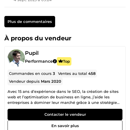
Plus de commentaires
À propos du vendeur
Pupil
Performance
Top
Commandes en cours
3
Ventes au total
458
Vendeur depuis
Mars 2020
Avec 15 ans d’expérience dans le SEO, la création de sites
web et l’optimisation de business en ligne, j’aide les
entreprises à dominer leur marché grâce à une stratégie
digitale sur-mesure. 💡 Expert en référencement naturel
(SEO), j’optimise votre visibilité sur Google en appliquant
Contacter le vendeur
les meilleures pratiques de l’algorithme et en développant
un contenu E-E-A-T friendly qui inspire confiance et
En savoir plus
crédibilité. 🌍 Créateur de sites web performants, je