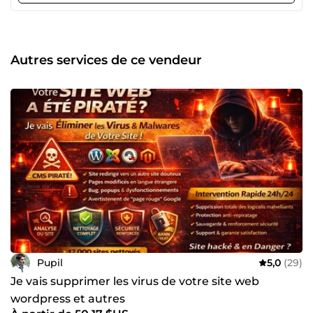
conçois des plateformes modernes, intuitives et
optimisées pour la conversion. Que ce soit pour un site
vitrine, un e-commerce ou une refonte stratégique, chaque
détail est pensé pour maximiser votre impact digital. 📈
Autres services de ce vendeur
Stratégie et optimisation business : Parce que le SEO ne se
limite pas à du classement sur Google, j’accompagne mes
clients dans une vision globale du digital en optimisant
chaque levier : expérience utilisateur (UX), tunnel de vente,
branding, publicité en ligne et automation. Pourquoi me
faire confiance ? ✔ 15 ans d’expertise en SEO &amp; Web ✔
Résultats prouvés et stratégie ROIste ✔ Approche
personnalisée et accompagnement sur mesure ✔ Passion
&amp; veille constante sur les évolutions du digital 💬
Votre visibilité est ma priorité ! Contactez-moi pour un
accompagnement sur mesure et propulsez votre
entreprise au sommet 🚀
Pupil
5,0
(29)
Je vais supprimer les virus de votre site web
wordpress et autres