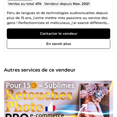
Ventes au total
474
Vendeur depuis
Nov. 2021
Féru de langues et de technologies audiovisuelles depuis
plus de 15 ans, j'aime mettre mes passions au service des
gens ! Perfectionniste et méticuleux, j'ai exercé différents
métiers qui m'ont permis d'acquérir pas mal d'expérience
dans divers domaines : du CRM au Marketing, en passant
Contacter le vendeur
par le web, la photo, la vidéo et l'audio. Come up me
permet de valoriser tout cela en les mettant à votre
En savoir plus
disposition, et cela toujours avec le sourire !
Autres services de ce vendeur