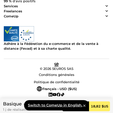
99 %
d’avis positifs
Services
Freelances
ComeUp
Adhère à la Fédération du e-commerce et de la vente à
distance (Fevad) et à sa charte qualité.
© 2026 5EUROS SAS
Conditions générales
Politique de confidentialité
Français • USD ($US)
Basique
Switch to ComeUp in English.
Commander
18,82 $US
1 j de réalisation