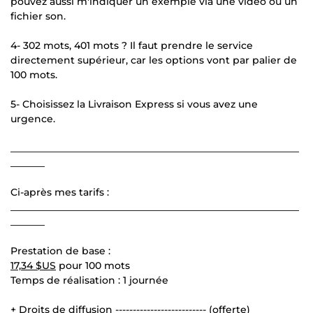
pouvez aussi m'indiquer un exemple via une vidéo ou un
fichier son.
4- 302 mots, 401 mots ? Il faut prendre le service
directement supérieur, car les options vont par palier de
100 mots.
5- Choisissez la Livraison Express si vous avez une
urgence.
___________________________________________________________
_______
Ci-après mes tarifs :
___________________________________________________________
_______
Prestation de base :
17,34 $US
pour 100 mots
Temps de réalisation : 1 journée
+ Droits de diffusion -------------------------- (offerte)