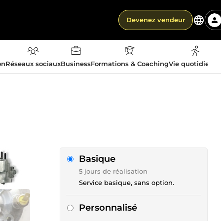
Devenez vendeur
on
Réseaux sociaux
Business
Formations & Coaching
Vie quotidienn
Basique
5 jours de réalisation
Service basique, sans option.
Personnalisé