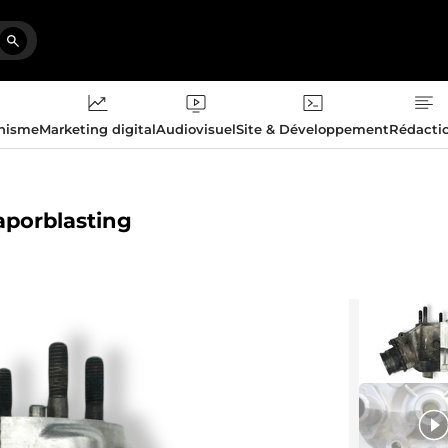
phisme
Marketing digital
Audiovisuel
Site & Développement
Rédacti
aporblasting