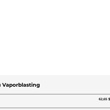
u Vaporblasting
62,65 