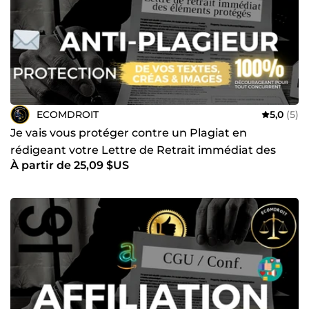
ECOMDROIT
5,0
(5)
Je vais vous protéger contre un Plagiat en
rédigeant votre Lettre de Retrait immédiat des
À partir de 25,09 $US
éléments protégés