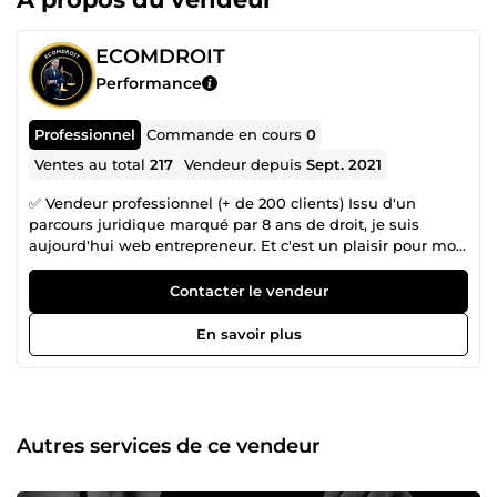
ECOMDROIT
Performance
Professionnel
Commande en cours
0
Ventes au total
217
Vendeur depuis
Sept. 2021
✅ Vendeur professionnel (+ de 200 clients) Issu d'un
parcours juridique marqué par 8 ans de droit, je suis
aujourd'hui web entrepreneur. Et c'est un plaisir pour moi
de mettre au service des autres mon expérience pour leur
assurer une réussite et un travail professionnel. De par
Contacter le vendeur
mon activité, j'ai du assimiler une parfaite maîtrise des
outils informatiques et du web de façon générale. Par
En savoir plus
ailleurs, en parallèle de mon activité, j'ai eu l'occasion de
me former rigoureusement au e-commerce, au SEO mais
également au marketing digital. Ces différents domaines
sont aujourd'hui pour moi une passion. CGV ou encore
politique de confidentialité, n'attendez plus pour vous
Autres services de ce vendeur
mettre en règle.