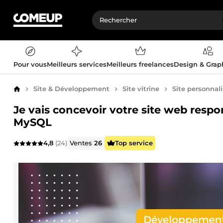
Pour vous
Meilleurs services
Meilleurs freelances
Design & Gra
Site & Développement
Site vitrine
Site personnal
Accueil
Je vais concevoir votre site web res
MySQL
4,8
(24)
Ventes
26
Top service