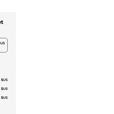
et
$US
0 $US
9 $US
2 $US