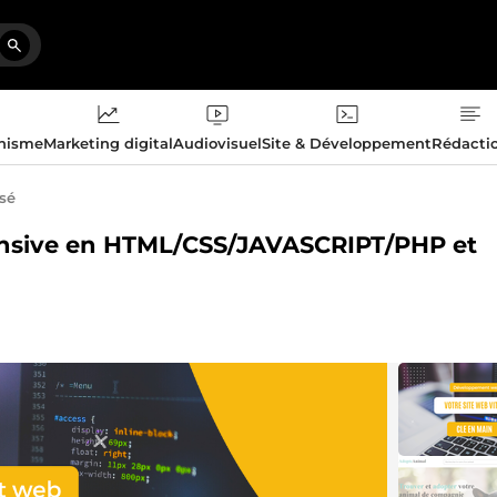
phisme
Marketing digital
Audiovisuel
Site & Développement
Rédacti
isé
ponsive en HTML/CSS/JAVASCRIPT/PHP et