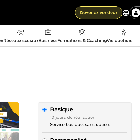
Devenez vendeur
on
Réseaux sociaux
Business
Formations & Coaching
Vie quotidienn
Basique
10 jours de réalisation
Service basique, sans option.