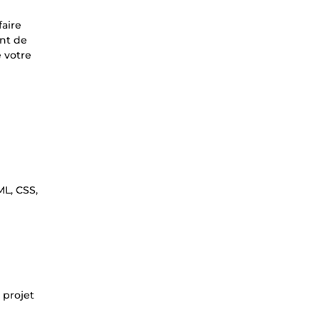
faire
int de
 votre
ML, CSS,
 projet