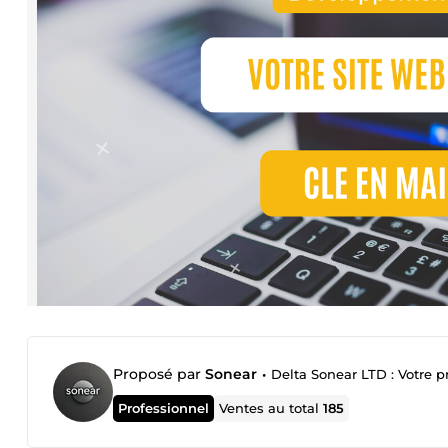
Proposé par
Sonear
•
Delta Sonear LTD : Votre pr
Professionnel
Ventes au total
185