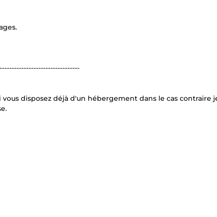
ages.
---------------------------------
 si vous disposez déjà d'un hébergement dans le cas contraire 
e.