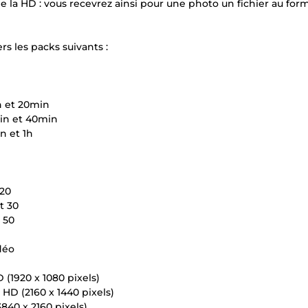
 la HD : vous recevrez ainsi pour une photo un fichier au form
s les packs suivants :
n et 20min
in et 40min
n et 1h
 20
t 30
 50
déo
 (1920 x 1080 pixels)
HD (2160 x 1440 pixels)
3840 x 2160 pixels)