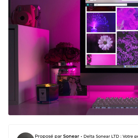
Proposé par
Sonear
•
Delta Sonear LTD : Votre pr