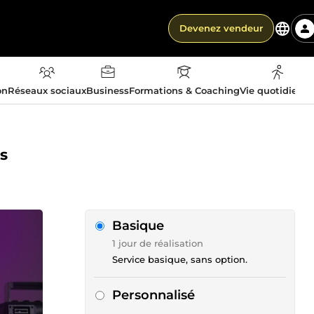
Devenez vendeur
on
Réseaux sociaux
Business
Formations & Coaching
Vie quotidienn
os
Basique
1 jour de réalisation
Service basique, sans option.
Personnalisé