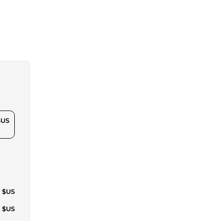
$US
4 $US
1 $US