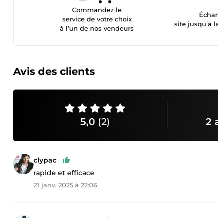
Commandez le
Échan
service de votre choix
site jusqu’à l
à l’un de nos vendeurs
Avis des clients
5,0
(2)
2 
clypac
rapide et efficace
21 janv. 2025 à 22:06