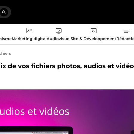
phisme
Marketing digital
Audiovisuel
Site & Développement
Rédacti
chiers
ix de vos fichiers photos, audios et vidé