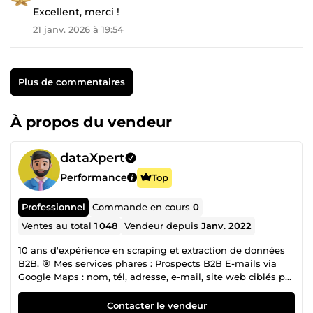
Excellent, merci !
21 janv. 2026 à 19:54
Plus de commentaires
À propos du vendeur
dataXpert
Performance
Top
Professionnel
Commande en cours
0
Ventes au total
1 048
Vendeur depuis
Janv. 2022
10 ans d'expérience en scraping et extraction de données
B2B. 🎯 Mes services phares : Prospects B2B E-mails via
Google Maps : nom, tél, adresse, e-mail, site web ciblés par
secteur/zone, format Excel Web scraping sur-mesure :
produits, contacts, avis 💡 Pourquoi me choisir : Rigueur,
Contacter le vendeur