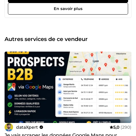
précision et fiabilité sont au cœur de chaque mission. Que
vous ayez besoin d'une extraction ponctuelle ou d'un
En savoir plus
accompagnement récurrent (mise à jour mensuelle de vos
fichiers de prospection), je m'adapte à vos objectifs
commerciaux. 📩 Une idée de projet, même atypique ?
Contactez-moi, je réponds rapidement et vous propose
toujours la solution la plus efficace pour votre budget.
Autres services de ce vendeur
dataXpert
5,0
(290)
Je vais scraper les données Google Maps pour