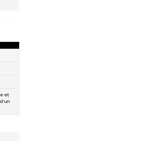
le et
 d'un