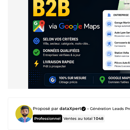
Proposé par
dataXpert
•
Génération Leads Pros
Professionnel
Ventes au total
1 048