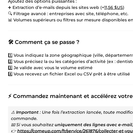
Ajoutez des options puissantes :
➕ Extraction d’e-mails depuis les sites web (+
11,56 $US
)
🔍 Filtrage avancé : entreprises avec site, téléphone, etc.
📊 Volumes supérieurs ou filtres sur mesure disponibles en
🛠️ Comment ça se passe ?
1️⃣ Vous indiquez la zone géographique (ville, département
2️⃣ Vous précisez la ou les catégories d’activité (ex : dentist
3️⃣ Je valide avec vous le volume estimé
4️⃣ Vous recevez un fichier Excel ou CSV prêt à être utilisé
⚡ Commandez maintenant et accélérez votre
⚠️
Important
: Une fois l’extraction lancée, toute modif
commande.
📧 Si vous souhaitez
uniquement des lignes avec e-mail
👉
https://comeup.com/fr/service/261876/collecter-et-vou