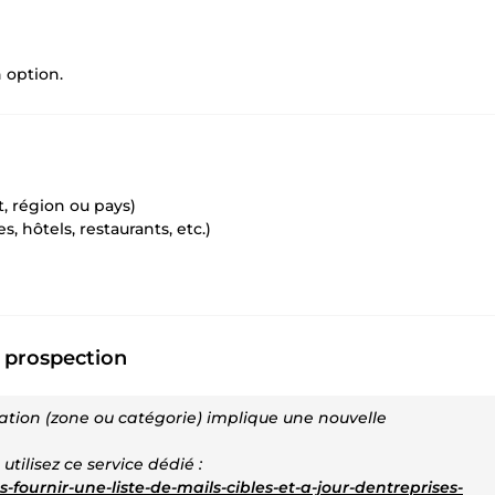
 option.
, région ou pays)
es, hôtels, restaurants, etc.)
 prospection
ication (zone ou catégorie) implique une nouvelle
, utilisez ce service dédié :
s-fournir-une-liste-de-mails-cibles-et-a-jour-dentreprises-