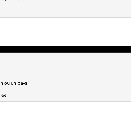
s
r
on ou un pays
blée