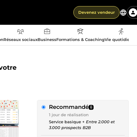
Devenez vendeur
on
Réseaux sociaux
Business
Formations & Coaching
Vie quotidienn
votre
Recommandé
1 jour de réalisation
Service basique +
Entre 2.000 et
3.000 prospects B2B