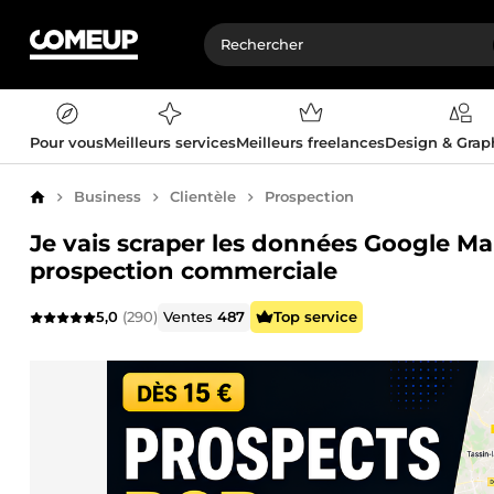
Pour vous
Meilleurs services
Meilleurs freelances
Design & Gra
Business
Clientèle
Prospection
Accueil
Je vais scraper les données Google Ma
prospection commerciale
5,0
(290)
Ventes
487
Top service