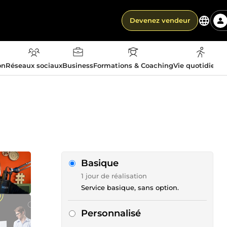
Devenez vendeur
on
Réseaux sociaux
Business
Formations & Coaching
Vie quotidienn
Basique
1 jour de réalisation
Service basique, sans option.
Personnalisé