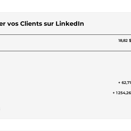
er vos Clients sur LinkedIn
18,82 
+ 62,7
+ 1 254,2
t