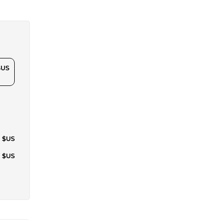
$US
1 $US
6 $US