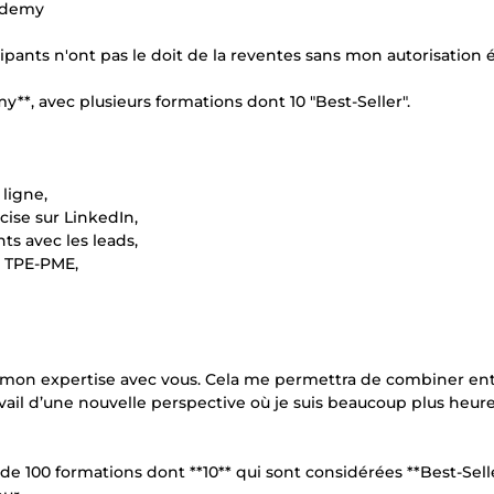
 Udemy
cipants n'ont pas le doit de la reventes sans mon autorisation é
my**, avec plusieurs formations dont 10 "Best-Seller".
ligne,
ise sur LinkedIn,
ts avec les leads,
e TPE-PME,
et mon expertise avec vous. Cela me permettra de combiner en
travail d’une nouvelle perspective où je suis beaucoup plus heur
de 100 formations dont **10** qui sont considérées **Best-Selle