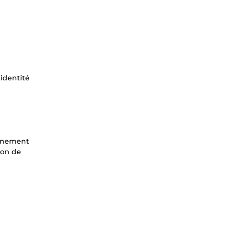
 identité
ignement
ion de