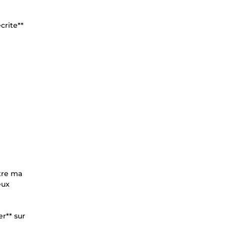
crite**
tre ma
eux
r** sur