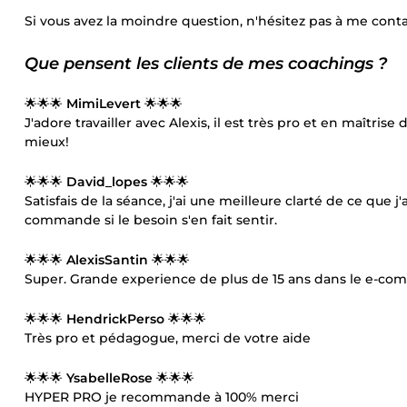
Si vous avez la moindre question, n'hésitez pas à me con
Que pensent les clients de mes coachings ?
🌟🌟🌟
MimiLevert
🌟🌟🌟
J'adore travailler avec Alexis, il est très pro et en maîtri
mieux!
🌟🌟🌟
David_lopes
🌟🌟🌟
Satisfais de la séance, j'ai une meilleure clarté de ce que j'
commande si le besoin s'en fait sentir.
🌟🌟🌟
AlexisSantin
🌟🌟🌟
Super. Grande experience de plus de 15 ans dans le e-co
🌟🌟🌟
HendrickPerso
🌟🌟🌟
Très pro et pédagogue, merci de votre aide
🌟🌟🌟
YsabelleRose
🌟🌟🌟
HYPER PRO je recommande à 100% merci