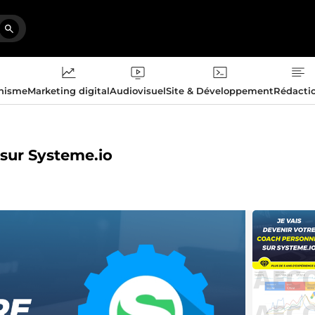
phisme
Marketing digital
Audiovisuel
Site & Développement
Rédacti
 sur Systeme.io