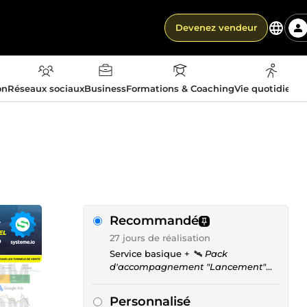
Devenez vendeur
on
Réseaux sociaux
Business
Formations & Coaching
Vie quotidienn
Recommandé
27 jours de réalisation
Service basique +
🛰️ Pack
d'accompagnement "Lancement"
12H
Personnalisé