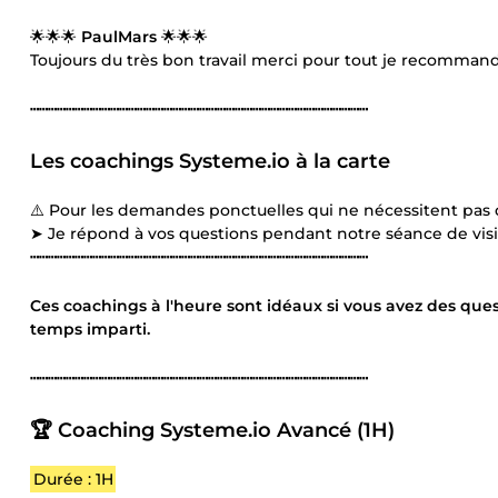
🌟🌟🌟
PaulMars
🌟🌟🌟
Toujours du très bon travail merci pour tout je recomman
┅┅┅┅┅┅┅┅┅┅┅┅┅┅┅┅┅┅┅┅┅┅┅┅┅┅┅┅┅┅┅┅┅┅┅┅┅┅
Les coachings Systeme.io à la carte
⚠️ Pour les demandes ponctuelles qui ne nécessitent pas d
➤ Je répond à vos questions pendant notre séance de vis
┅┅┅┅┅┅┅┅┅┅┅┅┅┅┅┅┅┅┅┅┅┅┅┅┅┅┅┅┅┅┅┅┅┅┅┅┅┅
Ces coachings à l'heure sont idéaux si vous avez des ques
temps imparti.
┅┅┅┅┅┅┅┅┅┅┅┅┅┅┅┅┅┅┅┅┅┅┅┅┅┅┅┅┅┅┅┅┅┅┅┅┅┅
🏆 Coaching Systeme.io Avancé (1H)
Durée : 1H