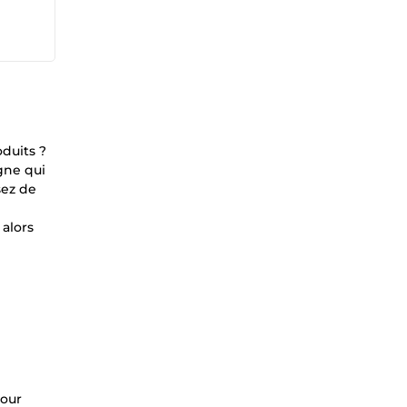
duits ?
gne qui
sez de
 alors
pour