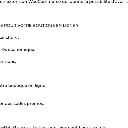
son extension WooCommerce qui donne la possibilité d'avoir u
 POUR VOTRE BOUTIQUE EN LIGNE ?
ce choix :
très économique,
ensions,
votre boutique en ligne,
urer des codes promos,
l, Stripe, carte bancaire, virement bancaire , etc ,