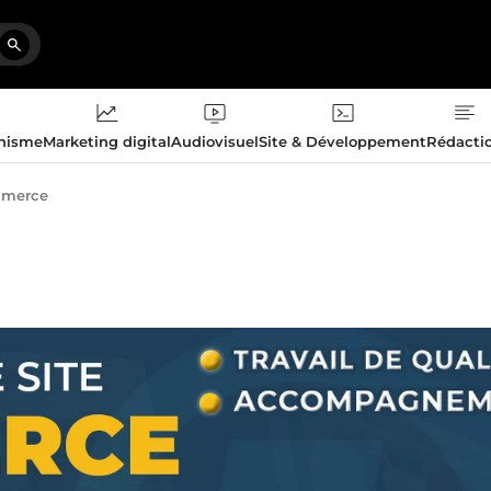
phisme
Marketing digital
Audiovisuel
Site & Développement
Rédacti
merce