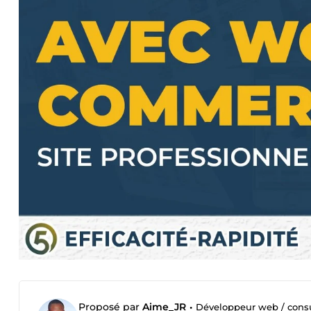
Proposé par
Aime_JR
•
Développeur web / cons