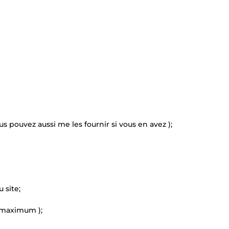
s pouvez aussi me les fournir si vous en avez );
 site;
u maximum );