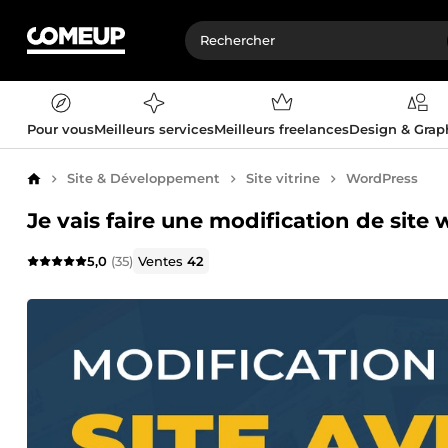
Pour vous
Meilleurs services
Meilleurs freelances
Design & Gra
Site & Développement
Site vitrine
WordPress
Accueil
Je vais faire une modification de sit
5,0
(35)
Ventes
42