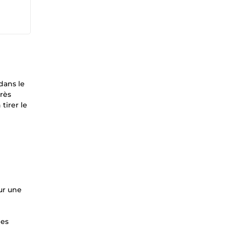
dans le
très
tirer le
ur une
les