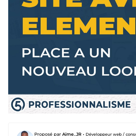
Proposé par
Aime_JR
•
Développeur web / cons