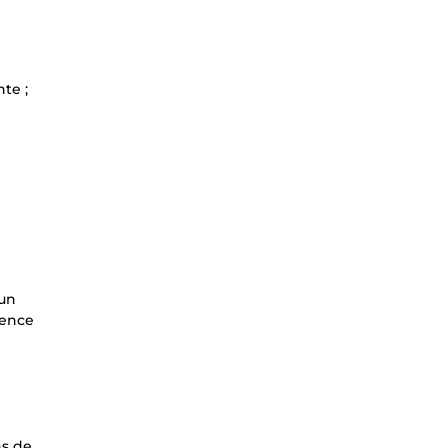
te ;
 un
ience
ns de