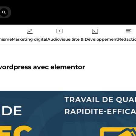
phisme
Marketing digital
Audiovisuel
Site & Développement
Rédacti
e wordpress avec elementor