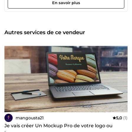
transformer leurs visiteurs en clients... Tout entrepreneur
En savoir plus
qui se respecte doit utiliser ces outils pour créer, lancer,
développer et automatiser son business en ligne : la vente
de vos produits ou services dépend, en fait, de la qualité
de votre COMMUNICATION. Démarquez-vous plus
facilement de vos concurrents et allez plus vite dans la
Autres services de ce vendeur
réalisation de vos projets. Soyez original : Communiquez !
mangousta21
5,0
(1)
Je vais créer Un Mockup Pro de votre logo ou