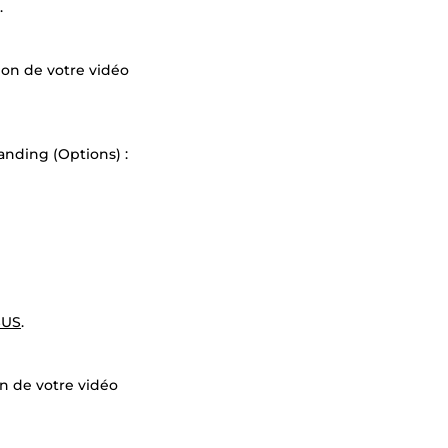
.
ion de votre vidéo
anding (Options) :
$US
.
n de votre vidéo