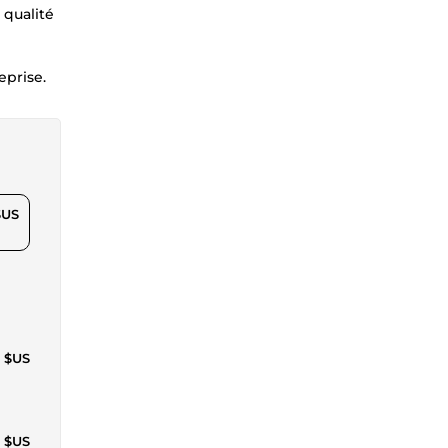
 qualité
eprise.
$US
2 $US
0 $US