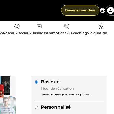
Devenez vendeur
on
Réseaux sociaux
Business
Formations & Coaching
Vie quotidienn
Basique
1 jour de réalisation
Service basique, sans option.
Personnalisé