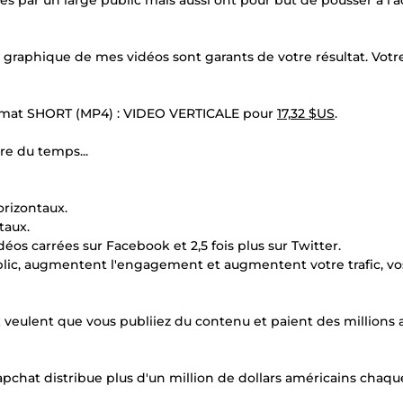
 par un large public mais aussi ont pour but de pousser à l'a
é graphique de mes vidéos sont garants de votre résultat. Votr
format SHORT (MP4) : VIDEO VERTICALE pour
17,32 $US
.
re du temps...
orizontaux.
taux.
éos carrées sur Facebook et 2,5 fois plus sur Twitter.
 public, augmentent l'engagement et augmentent votre trafic, vo
ux veulent que vous publiiez du contenu et paient des millions 
pchat distribue plus d'un million de dollars américains chaqu