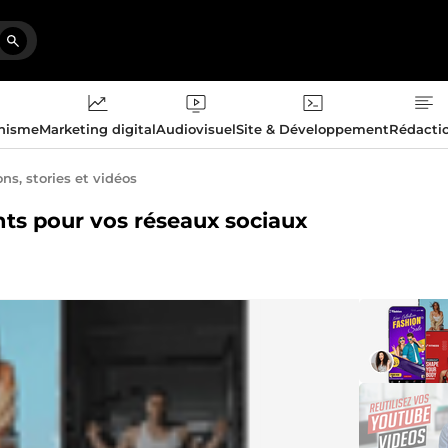
phisme
Marketing digital
Audiovisuel
Site & Développement
Rédacti
ns, stories et vidéos
ants pour vos réseaux sociaux