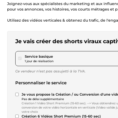
Joignez-vous aux spécialistes du marketing et aux influen
pour vos annonces, vos histoires, vos courts métrages et plu
Utilisez des vidéos verticales & obtenez du trafic, de l'e
Je vais créer des shorts viraux cap
pour 17,32 $US
Service basique
1 jour de réalisation
Ce vendeur n’est pas assujetti à la TVA.
Personnaliser le service
Je vous propose la Création / ou Conversion d'une vid
Pas de délai supplémentaire
Création 1 Vidéo Short Premium (15-60 sec). --> Vous obtiendrez une vidéo verticale. --> Création de votre short (dans votre thème) ou
conversion de votre vidéo horizontale en verticale (Video valide jusqu'à 50 MB) --> Format MP4 en 1080P HD (1080x1920). --> Langue de
votre choix
Création 6 Vidéos Short Premium (15-60 sec)