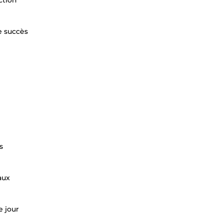
ction
e succès
s
aux
e jour