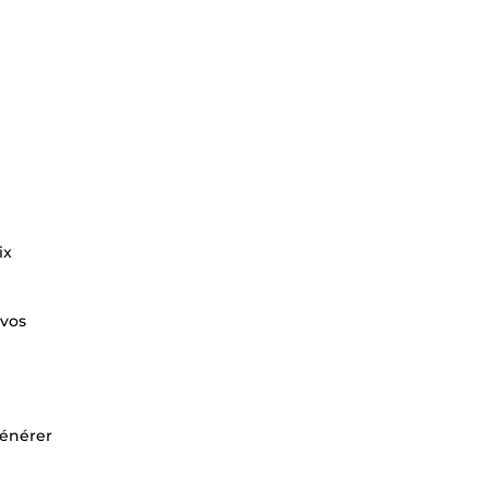
ix
 vos
générer